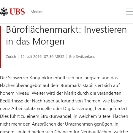
Skip
Content
Links
Area
Öff
Medien
Sie
da
Büroflächenmarkt: Investieren
Me
in das Morgen
Zurich
12. Juli 2016, 07:30 MESZ
Gre Switzerland
Die Schweizer Konjunktur erholt sich nur langsam und das
Flächenüberangebot auf dem Büromarkt stabilisiert sich auf
hohem Niveau. Weiter wird der Markt durch die veränderten
Bedürfnisse der Nachfrager aufgrund von Themen, wie bspw.
neue Arbeitsplatzmodelle oder Digitalisierung, herausgefordert.
Dies führt zu einem Strukturwandel, in welchem 'ältere' Flächen
nicht mehr den Ansprüchen der Unternehmen genügen. In
diesem Umfeld bieten sich Chancen für Neubauflächen, welche