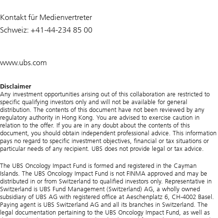
Kontakt für Medienvertreter
Schweiz: +41-44-234 85 00
www.ubs.com
Disclaimer
Any investment opportunities arising out of this collaboration are restricted to
specific qualifying investors only and will not be available for general
distribution. The contents of this document have not been reviewed by any
regulatory authority in Hong Kong. You are advised to exercise caution in
relation to the offer. If you are in any doubt about the contents of this
document, you should obtain independent professional advice. This information
pays no regard to specific investment objectives, financial or tax situations or
particular needs of any recipient. UBS does not provide legal or tax advice.
The UBS Oncology Impact Fund is formed and registered in the Cayman
Islands. The UBS Oncology Impact Fund is not FINMA approved and may be
distributed in or from Switzerland to qualified investors only. Representative in
Switzerland is UBS Fund Management (Switzerland) AG, a wholly owned
subsidiary of UBS AG with registered office at Aeschenplatz 6, CH-4002 Basel.
Paying agent is UBS Switzerland AG and all its branches in Switzerland. The
legal documentation pertaining to the UBS Oncology Impact Fund, as well as