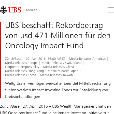
Skip
Content
Links
Area
Öff
Medien
Sie
da
UBS beschafft Rekordbetrag
Me
von usd 471 Millionen für den
Oncology Impact Fund
Zürich/Basel
27. Apr. 2016, 16:00 MESZ
Media Releases Americas
Media releases Europe
Media Releases Switzerland
Corporate Responsibility
Media releases China
Media releases Hong Kong
Media releases Japan
Media releases Korea
Media releases Taiwan
Weltgrösster Vermögensverwalter beendet Mittelbeschaffung
für innovativen Impact-Investing-Fonds zur Entwicklung von
Krebsbehandlungen
Zürich/Basel, 27. April 2016 – UBS Wealth Management hat den
UBS Oncology Impact Fund, eine Impact-Investing-Initiative zur