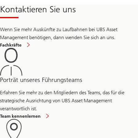
s
Kontaktieren Sie uns
t
a
i
n
a
Wenn Sie mehr Auskünfte zu Laufbahnen bei UBS Asset
b
Management benötigen, dann wenden Sie sich an uns.
i
l
Fachkräfte
i
t
y
Porträt unseres Führungsteams
Erfahren Sie mehr zu den Mitgliedern des Teams, das für die
strategische Ausrichtung von UBS Asset Management
verantwortlich ist.
Team kennenlernen