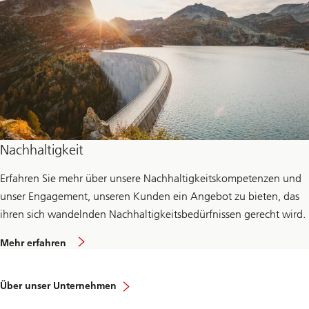
Nachhaltigkeit
Erfahren Sie mehr über unsere Nachhaltigkeitskompetenzen und
unser Engagement, unseren Kunden ein Angebot zu bieten, das
ihren sich wandelnden Nachhaltigkeitsbedürfnissen gerecht wird.
a
Mehr erfahren
b
o
u
t
Über unser Unternehmen
s
u