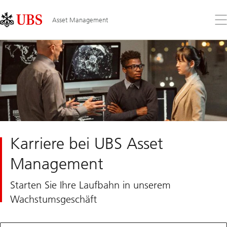
Skip
Content
Links
Area
Öff
Asset Management
Sie
da
Me
Karriere bei UBS Asset
Management
Starten Sie Ihre Laufbahn in unserem
Wachstumsgeschäft