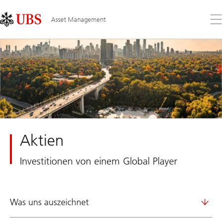
Skip
Content
Links
Area
Öff
Asset Management
Sie
da
Me
Aktien
Investitionen von einem Global Player
Was uns auszeichnet