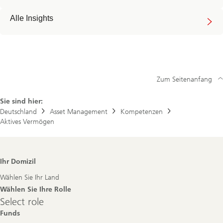
Alle Insights
Zum Seitenanfang
Sie sind hier:
Deutschland
Asset Management
Kompetenzen
Aktives Vermögen
Footer
Ihr Domizil
Navigation
Wählen Sie Ihr Land
Wählen Sie Ihre Rolle
Select
Select role
role
Funds