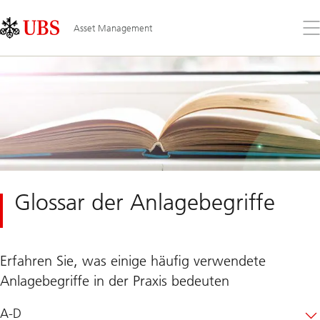
Skip
Content
Links
Area
Öff
Asset Management
Sie
da
Me
Glossar der Anlagebegriffe
Erfahren Sie, was einige häufig verwendete
Anlagebegriffe in der Praxis bedeuten
A-D