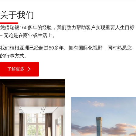
financial
needs
关于我们
凭借瑞银160多年的经验，我们致力帮助客户实现重要人生目标
– 无论是在商业或生活上。
我们植根亚洲已经超过60多年。拥有国际化视野，同时熟悉您
的行事方式。
了解更多