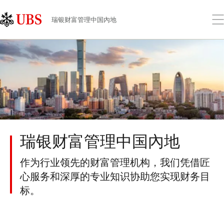
Skip
Content
Links
Area
打
瑞银财富管理中国內地
开
菜
单
瑞银财富管理中国內地
作为行业领先的财富管理机构，我们凭借匠
心服务和深厚的专业知识协助您实现财务目
标。