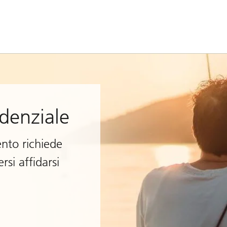
idenziale
ento richiede
rsi affidarsi