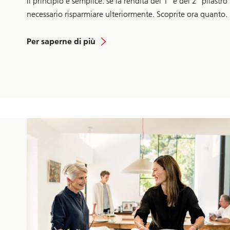
Il principio è semplice: se la rendita del 1° e del 2° pilast
necessario risparmiare ulteriormente. Scoprite ora quanto.
Per saperne di più