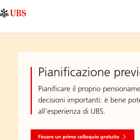
Skip
Content
Navigazione
Links
Area
principale
Pianificazione prev
Pianificare il proprio pensionam
decisioni importanti: è bene pote
all'esperienza di UBS.
Fissare un primo colloquio gratuito