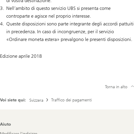
di vostra destinazione.
Nell’ambito di questo servizio UBS si presenta come
controparte e agisce nel proprio interesse.
Queste disposizioni sono parte integrante degli accordi pattuiti
in precedenza. In caso di incongruenze, per il servizio
«Ordinare moneta estera» prevalgono le presenti disposizioni.
Edizione aprile 2018
Torna in alto
Voi siete qui:
Traffico dei pagamenti
Svizzera
Footer
Aiuto
Navigation
Modificare l’indirizzo