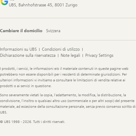
UBS, Bahnhofstrasse 45, 8001 Zurigo
Cambiare il domicilio
Svizzera
Informazioni su UBS
Condizioni di utilizzo
Dichiarazione sulla riservatezza
Note legali
Privacy Settings
Legal
I prodotti, i servizi, le informazioni e/o il materiale contenuti in queste pagine web
Information
potrebbero non essere disponibili per i residenti di determinate giurisdizioni. Per
ulteriori informazioni vi invitiamo a consultare le limitazioni di vendita relative ai
prodotti o ai servizi in questione.
Sono severamente vietati la copia, l’adattamento, la modifica, la distribuzione, la
condivisione, l’inoltro o qualsiasi altro uso (commerciale o per altri scopi) del presente
materiale, ad eccezione della consultazione personale, senza previo consenso scritto di
UBS.
© UBS 1998 - 2026. Tutti i diritti riservati.