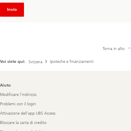
Invio
Torna in alto
Voi siete qui:
Ipoteche e finanziamenti
Svizzera
Footer
Aiuto
Navigation
Modificare l’indirizzo
Problemi con il login
Attivazione dell'app UBS Access
Bloccare la carta di credito