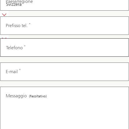
Paese/regione
Telefono
*
Prefisso tel.
*
Telefono
*
E-mail
Messaggio
(Facoltativo)