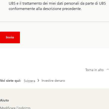
UBS e il trattamento dei miei dati personali da parte di UBS
conformemente alla descrizione precedente.
Invio
Torna in alto
Voi siete qui:
Investire denaro
Svizzera
Footer
Aiuto
Navigation
Modificare l’indirizzo