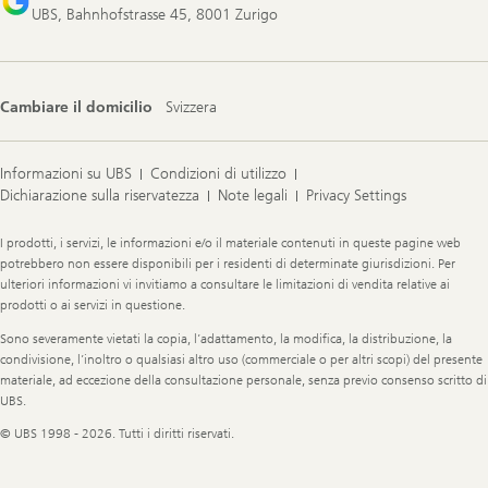
UBS, Bahnhofstrasse 45, 8001 Zurigo
Cambiare il domicilio
Svizzera
Informazioni su UBS
Condizioni di utilizzo
Dichiarazione sulla riservatezza
Note legali
Privacy Settings
Legal
I prodotti, i servizi, le informazioni e/o il materiale contenuti in queste pagine web
Information
potrebbero non essere disponibili per i residenti di determinate giurisdizioni. Per
ulteriori informazioni vi invitiamo a consultare le limitazioni di vendita relative ai
prodotti o ai servizi in questione.
Sono severamente vietati la copia, l’adattamento, la modifica, la distribuzione, la
condivisione, l’inoltro o qualsiasi altro uso (commerciale o per altri scopi) del presente
materiale, ad eccezione della consultazione personale, senza previo consenso scritto di
UBS.
© UBS 1998 - 2026. Tutti i diritti riservati.