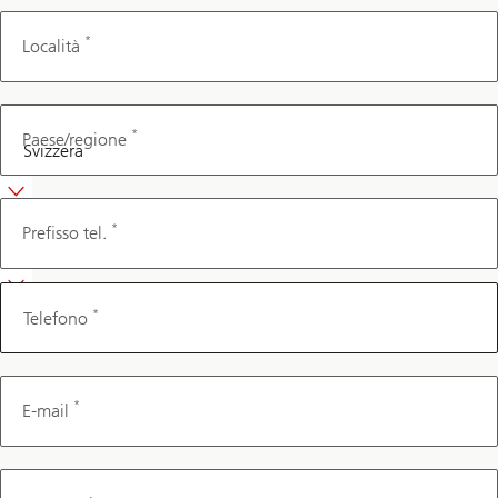
*
Località
*
Paese/regione
Telefono
*
Prefisso tel.
*
Telefono
*
E-mail