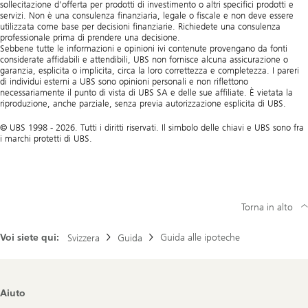
sollecitazione d’offerta per prodotti di investimento o altri specifici prodotti e
servizi. Non è una consulenza finanziaria, legale o fiscale e non deve essere
utilizzata come base per decisioni finanziarie. Richiedete una consulenza
professionale prima di prendere una decisione.
Sebbene tutte le informazioni e opinioni ivi contenute provengano da fonti
considerate affidabili e attendibili, UBS non fornisce alcuna assicurazione o
garanzia, esplicita o implicita, circa la loro correttezza e completezza. I pareri
di individui esterni a UBS sono opinioni personali e non riflettono
necessariamente il punto di vista di UBS SA e delle sue affiliate. È vietata la
riproduzione, anche parziale, senza previa autorizzazione esplicita di UBS.
© UBS 1998 - 2026. Tutti i diritti riservati. Il simbolo delle chiavi e UBS sono fra
i marchi protetti di UBS.
Torna in alto
Voi siete qui:
Guida alle ipoteche
Svizzera
Guida
Footer
Aiuto
Navigation