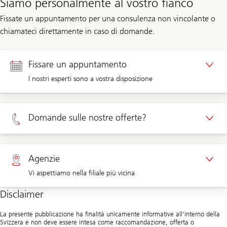
Siamo personalmente al vostro fianco
Fissate un appuntamento per una consulenza non vincolante o
chiamateci direttamente in caso di domande.
Fissare un appuntamento
I nostri esperti sono a vostra disposizione
Appuntamento clienti privati
Domande sulle nostre offerte?
Appuntamento clienti aziendali
Clienti privati 0800 002 558
Agenzie
Vi aspettiamo nella filiale più vicina
Clienti aziendali 0844 853 003
Disclaimer
Agenzie
La presente pubblicazione ha finalità unicamente informative all’interno della
Svizzera e non deve essere intesa come raccomandazione, offerta o