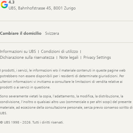
4.3
UBS, Bahnhofstrasse 45, 8001 Zurigo
Cambiare il domicilio
Svizzera
Informazioni su UBS
Condizioni di utilizzo
Dichiarazione sulla riservatezza
Note legali
Privacy Settings
Legal
I prodotti, i servizi, le informazioni e/o il materiale contenuti in queste pagine web
Information
potrebbero non essere disponibili per i residenti di determinate giurisdizioni. Per
ulteriori informazioni vi invitiamo a consultare le limitazioni di vendita relative ai
prodotti o ai servizi in questione.
Sono severamente vietati la copia, l’adattamento, la modifica, la distribuzione, la
condivisione, l’inoltro o qualsiasi altro uso (commerciale o per altri scopi) del presente
materiale, ad eccezione della consultazione personale, senza previo consenso scritto di
UBS.
© UBS 1998 - 2026. Tutti i diritti riservati.