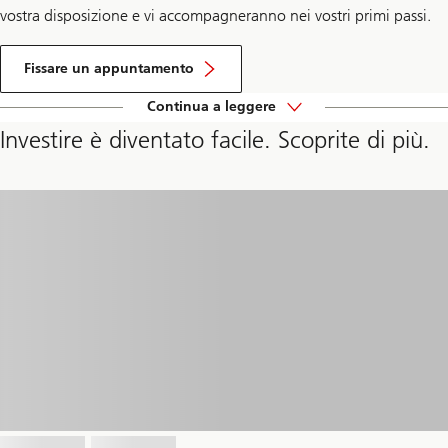
i
vostra disposizione e vi accompagneranno nei vostri primi passi.
n
g
p
e
Fissare un appuntamento
r
c
Continua a leggere
Facendo
o
n
clic,
Investire è diventato facile. Scoprite di più.
s
verranno
u
caricati
l
contenuti
e
aggiuntivi.
n
z
a
p
e
r
s
o
n
a
l
e