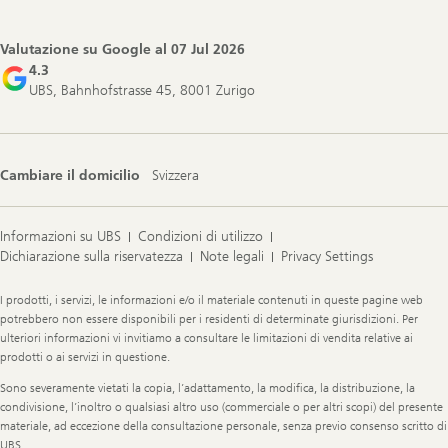
Valutazione su Google al
07 Jul 2026
4.3
UBS, Bahnhofstrasse 45, 8001 Zurigo
Cambiare il domicilio
Svizzera
Informazioni su UBS
Condizioni di utilizzo
Dichiarazione sulla riservatezza
Note legali
Privacy Settings
Legal
I prodotti, i servizi, le informazioni e/o il materiale contenuti in queste pagine web
Information
potrebbero non essere disponibili per i residenti di determinate giurisdizioni. Per
ulteriori informazioni vi invitiamo a consultare le limitazioni di vendita relative ai
prodotti o ai servizi in questione.
Sono severamente vietati la copia, l’adattamento, la modifica, la distribuzione, la
condivisione, l’inoltro o qualsiasi altro uso (commerciale o per altri scopi) del presente
materiale, ad eccezione della consultazione personale, senza previo consenso scritto di
UBS.