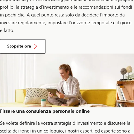
profilo, la strategia d'investimento e le raccomandazioni sui fondi
in pochi clic. A quel punto resta solo da decidere l'importo da
investire regolarmente, impostare l'orizzonte temporale e il gioco
è fatto.
s
u
Scoprite ora
U
B
S
k
e
y
4
s
m
a
r
t
i
Fissare una consulenza personale online
n
v
e
Se volete definire la vostra strategia d'investimento e discutere la
s
scelta dei fondi in un colloquio, i nostri esperti ed esperte sono a
t