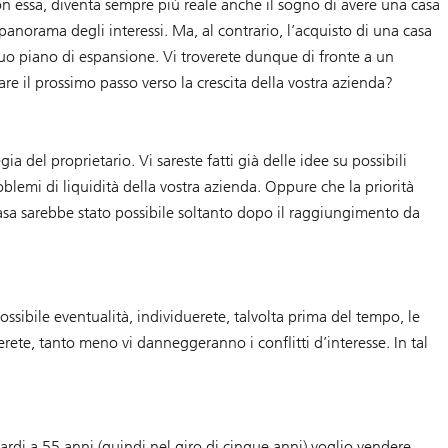
on essa, diventa sempre più reale anche il sogno di avere una casa
anorama degli interessi. Ma, al contrario, l’acquisto di una casa
l suo piano di espansione. Vi troverete dunque di fronte a un
are il prossimo passo verso la crescita della vostra azienda?
 del proprietario. Vi sareste fatti già delle idee su possibili
blemi di liquidità della vostra azienda. Oppure che la priorità
casa sarebbe stato possibile soltanto dopo il raggiungimento da
ossibile eventualità, individuerete, talvolta prima del tempo, le
erete, tanto meno vi danneggeranno i conflitti d’interesse. In tal
tardi a 55 anni (quindi nel giro di cinque anni) voglio vendere