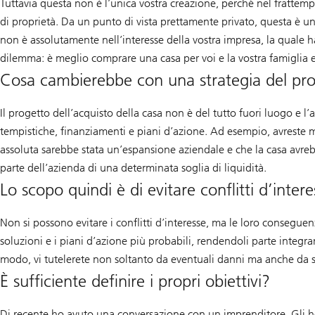
Tuttavia questa non è l’unica vostra creazione, perché nel frattem
di proprietà. Da un punto di vista prettamente privato, questa è un
non è assolutamente nell’interesse della vostra impresa, la quale ha
dilemma: è meglio comprare una casa per voi e la vostra famiglia e r
Cosa cambierebbe con una strategia del pro
Il progetto dell’acquisto della casa non è del tutto fuori luogo e l’
tempistiche, finanziamenti e piani d’azione. Ad esempio, avreste me
assoluta sarebbe stata un’espansione aziendale e che la casa avreb
parte dell’azienda di una determinata soglia di liquidità.
Lo scopo quindi è di evitare conflitti d’inter
Non si possono evitare i conflitti d’interesse, ma le loro conseguen
soluzioni e i piani d’azione più probabili, rendendoli parte integra
modo, vi tutelerete non soltanto da eventuali danni ma anche da sog
È sufficiente definire i propri obiettivi?
Di recente ho avuto una conversazione con un imprenditore. Gli ho c