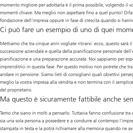
momento migliore per adottarla è il prima possibile, volgendo il vo
momenti chiave. Ma meglio non aspettare fino a quel punto! Difatt
fondazione dell’impresa oppure in fase di crescita quando si hann
Ci può fare un esempio di uno di quei mome
Mettiamo che tra cinque anni vogliate ritirarvi: ecco, questo sarà i
successione aziendale e quella della pianificazione personale del
pianificazione e una preparazione accurate. Noi sappiamo per esp
imprenditrici in questa fase. Per questo motivo non potrete che tra
andare in pensione. Siamo lieti di consigliarvi quali obiettivi per
meglio la vostra impresa alla vendita e non termina con il semplice
del proprietario.
Ma questo è sicuramente fattibile anche senz
Temo che siano in molti a pensarlo. Tuttavia fanno confusione tra c
sia una sola persona a possedere e a condurre al contempo l’impre
stampata in testa e la potrà richiamare alla memoria quando ne avrà