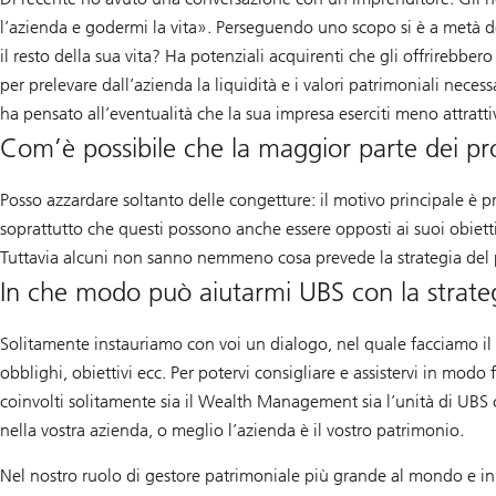
l’azienda e godermi la vita». Perseguendo uno scopo si è a metà de
il resto della sua vita? Ha potenziali acquirenti che gli offrirebbe
per prelevare dall’azienda la liquidità e i valori patrimoniali nece
ha pensato all’eventualità che la sua impresa eserciti meno attratt
Com’è possibile che la maggior parte dei pr
Posso azzardare soltanto delle congetture: il motivo principale è pr
soprattutto che questi possono anche essere opposti ai suoi obiettiv
Tuttavia alcuni non sanno nemmeno cosa prevede la strategia del pr
In che modo può aiutarmi UBS con la strateg
Solitamente instauriamo con voi un dialogo, nel quale facciamo il pu
obblighi, obiettivi ecc. Per potervi consigliare e assistervi in mod
coinvolti solitamente sia il Wealth Management sia l’unità di UBS 
nella vostra azienda, o meglio l’azienda è il vostro patrimonio.
Nel nostro ruolo di gestore patrimoniale più grande al mondo e in q