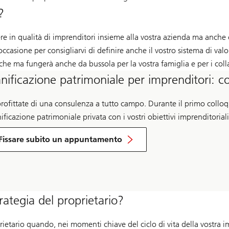
?
gere in qualità di imprenditori insieme alla vostra azienda ma anch
’occasione per consigliarvi di definire anche il vostro sistema di valo
che ma fungerà anche da bussola per la vostra famiglia e per i coll
anificazione patrimoniale per imprenditori: c
rofittate di una consulenza a tutto campo. Durante il primo collo
ificazione patrimoniale privata con i vostri obiettivi imprenditoriali
Businessplan-
Vorlage
Fissare subito un appuntamento
rategia del proprietario?
rietario quando, nei momenti chiave del ciclo di vita della vostra 