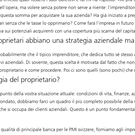
ll’opera, ma volere senza potere non serve a niente: l’imprenditore
ro questa somma per acquistare la sua azienda? Ha già iniziato a prep
ssari senza che le tasse lo opprimano? Come farà l’impresa in futuro
iva sui potenziali acquirenti con una copertura più scarna del capit
oprietari abbiano una strategia aziendale ma
obabilmente che il tipico imprenditore, che dedica tutto sé stesso al
i aziendali. Di sovente, questa scelta è motivata dal fatto che non s
oprietario e come procedere. Poi ci sono quelli (sono pochi) che n
ia del proprietario?
nto della vostra situazione attuale: condizioni di vita, finanze, az
o fondato, dobbiamo farci un quadro il più completo possibile della 
che si occupa dei clienti aziendali. Questo è un punto fondamentale
ualità di principale banca per le PMI svizzere, forniamo agli impre