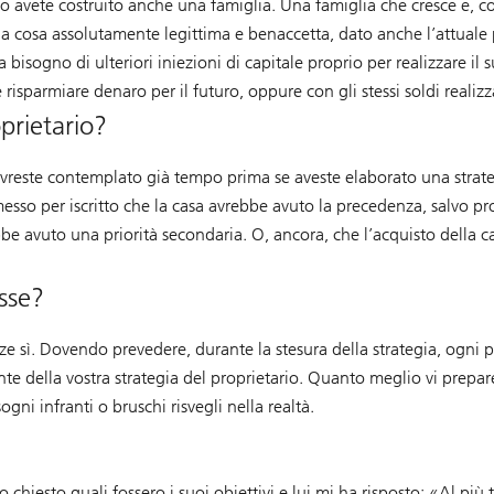
po avete costruito anche una famiglia. Una famiglia che cresce e, c
a cosa assolutamente legittima e benaccetta, dato anche l’attuale p
 bisogno di ulteriori iniezioni di capitale proprio per realizzare i
isparmiare denaro per il futuro, oppure con gli stessi soldi realizz
prietario?
avreste contemplato già tempo prima se aveste elaborato una strategia
sso per iscritto che la casa avrebbe avuto la precedenza, salvo pro
be avuto una priorità secondaria. O, ancora, che l’acquisto della 
esse?
ze sì. Dovendo prevedere, durante la stesura della strategia, ogni p
nte della vostra strategia del proprietario. Quanto meglio vi prepar
ni infranti o bruschi risvegli nella realtà.
hiesto quali fossero i suoi obiettivi e lui mi ha risposto: «Al più 