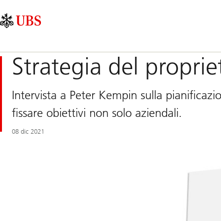
Skip
Content
Navigazione
Links
Area
principale
Strategia del proprie
Intervista a Peter Kempin sulla pianificaz
fissare obiettivi non solo aziendali.
08 dic 2021