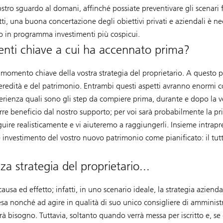
stro sguardo al domani, affinché possiate preventivare gli scenari 
i, una buona concertazione degli obiettivi privati e aziendali è 
o in programma investimenti più cospicui.
nti chiave a cui ha accennato prima?
l momento chiave della vostra strategia del proprietario. A questo pu
l’eredità e del patrimonio. Entrambi questi aspetti avranno enormi
erienza quali sono gli step da compiere prima, durante e dopo la 
rre beneficio dal nostro supporto; per voi sarà probabilmente la pri
seguire realisticamente e vi aiuteremo a raggiungerli. Insieme intr
 investimento del vostro nuovo patrimonio come pianificato: il tutt
a strategia del proprietario...
ausa ed effetto; infatti, in uno scenario ideale, la strategia azien
sa nonché ad agire in qualità di suo unico consigliere di amminist
 bisogno. Tuttavia, soltanto quando verrà messa per iscritto e, se d