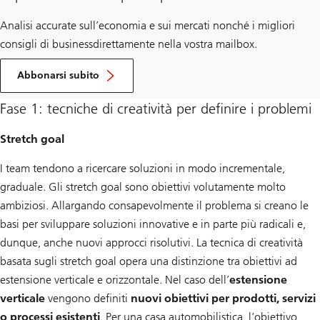
Analisi accurate sull’economia e sui mercati nonché i migliori
consigli di businessdirettamente nella vostra mailbox.
per
la
Abbonarsi subito
Impulse
Newsletter
Fase 1: tecniche di creatività per definire i problemi
Stretch goal
I team tendono a ricercare soluzioni in modo incrementale,
graduale. Gli stretch goal sono obiettivi volutamente molto
ambiziosi. Allargando consapevolmente il problema si creano le
basi per sviluppare soluzioni innovative e in parte più radicali e,
dunque, anche nuovi approcci risolutivi. La tecnica di creatività
basata sugli stretch goal opera una distinzione tra obiettivi ad
estensione verticale e orizzontale. Nel caso dell’
estensione
verticale
vengono definiti
nuovi obiettivi per prodotti, servizi
o processi esistenti
. Per una casa automobilistica, l’obiettivo