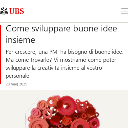
Skip
Content
Links
Area
Apr
il
me
Come sviluppare buone idee
insieme
Per crescere, una PMI ha bisogno di buone idee.
Ma come trovarle? Vi mostriamo come poter
sviluppare la creatività insieme al vostro
personale.
28 mag 2025