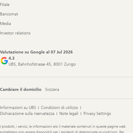
Filiale
Bancomat
Media
Investor relations
Valutazione su Google al
07 Jul 2026
4.3
UBS, Bahnhofstrasse 45, 8001 Zurigo
Cambiare il domicilio
Svizzera
Informazioni su UBS
Condizioni di utilizzo
Dichiarazione sulla riservatezza
Note legali
Privacy Settings
Legal
I prodotti, i servizi, le informazioni e/o il materiale contenuti in queste pagine web
Information
potrebbero non essere disponibili per i residenti di determinate giurisdizioni. Per