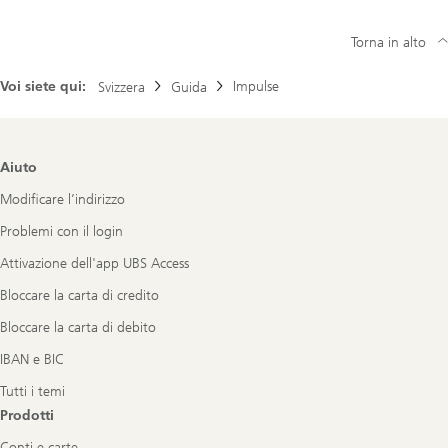
Torna in alto
Voi siete qui:
Impulse
Svizzera
Guida
Footer
Aiuto
Navigation
Modificare l’indirizzo
Problemi con il login
Attivazione dell'app UBS Access
Bloccare la carta di credito
Bloccare la carta di debito
IBAN e BIC
Tutti i temi
Prodotti
Conti e carte