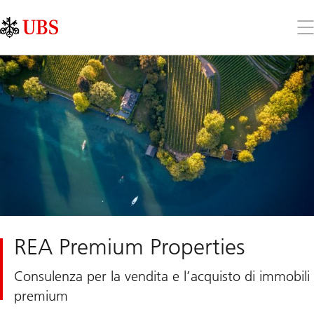
Skip
Content
Links
Area
Apr
il
me
REA Premium Properties
Consulenza per la vendita e l’acquisto di immobili
premium