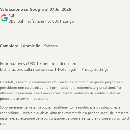
Valutazione su Google al
07 Jul 2026
4.3
UBS, Bahnhofstrasse 45, 8001 Zurigo
Cambiare il domicilio
Svizzera
Informazioni su UBS
Condizioni di utilizzo
Dichiarazione sulla riservatezza
Note legali
Privacy Settings
Legal
I prodotti, i servizi, le informazioni e/o il materiale contenuti in queste pagine web
Information
potrebbero non essere disponibili per i residenti di determinate giurisdizioni. Per
ulteriori informazioni vi invitiamo a consultare le limitazioni di vendita relative ai
prodotti o ai servizi in questione.
Sono severamente vietati la copia, l’adattamento, la modifica, la distribuzione, la
condivisione, l’inoltro o qualsiasi altro uso (commerciale o per altri scopi) del presente
materiale, ad eccezione della consultazione personale, senza previo consenso scritto di
UBS.