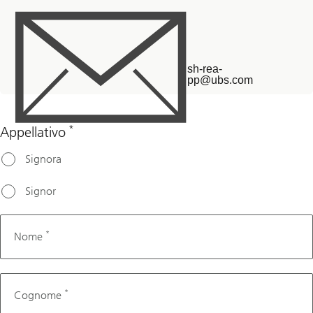
sh-rea-
pp@ubs.com
*
Appellativo
Mother tongue
Signora
Signor
*
Nome
*
Cognome