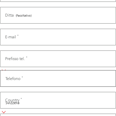
Ditta
(Facoltativo)
*
E-mail
Telefono
*
Prefisso tel.
*
Telefono
*
Country