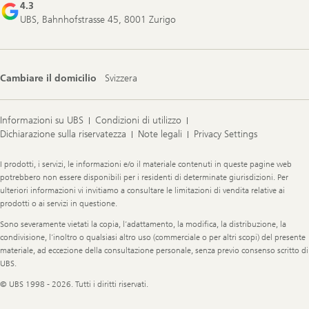
4.3
UBS, Bahnhofstrasse 45, 8001 Zurigo
Cambiare il domicilio
Svizzera
Informazioni su UBS
Condizioni di utilizzo
Dichiarazione sulla riservatezza
Note legali
Privacy Settings
Legal
I prodotti, i servizi, le informazioni e/o il materiale contenuti in queste pagine web
Information
potrebbero non essere disponibili per i residenti di determinate giurisdizioni. Per
ulteriori informazioni vi invitiamo a consultare le limitazioni di vendita relative ai
prodotti o ai servizi in questione.
Sono severamente vietati la copia, l’adattamento, la modifica, la distribuzione, la
condivisione, l’inoltro o qualsiasi altro uso (commerciale o per altri scopi) del presente
materiale, ad eccezione della consultazione personale, senza previo consenso scritto di
UBS.
© UBS 1998 - 2026. Tutti i diritti riservati.