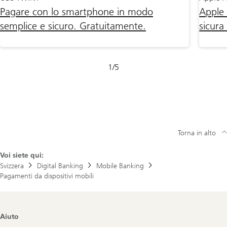
Pagare con lo smartphone in modo
Apple 
semplice e sicuro. Gratuitamente.
sicura
Diapositiva
1
/
5
1-
5
Torna in alto
Voi siete qui:
Svizzera
Digital Banking
Mobile Banking
Pagamenti da dispositivi mobili
Footer
Aiuto
Navigation