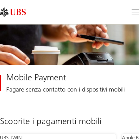
Skip
Content
Links
Area
Apr
il
me
Mobile Payment
Pagare senza contatto con i dispositivi mobili
Scoprite i pagamenti mobili
UBS TWINT
Apple P