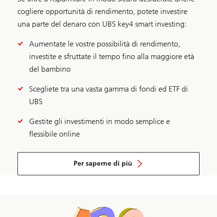
cogliere opportunità di rendimento, potete investire
una parte del denaro con UBS key4 smart investing:
Aumentate le vostre possibilità di rendimento,
investite e sfruttate il tempo fino alla maggiore età
del bambino
Scegliete tra una vasta gamma di fondi ed ETF di
UBS
Gestite gli investimenti in modo semplice e
flessibile online
Scopri
di
Per saperne di più
più
su
key4
smart
investing
per