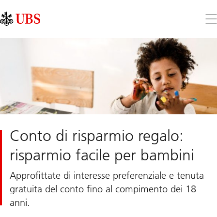
Skip
Content
Links
Area
Apr
il
me
Conto di risparmio regalo:
risparmio facile per bambini
Approfittate di interesse preferenziale e tenuta
gratuita del conto fino al compimento dei 18
anni.