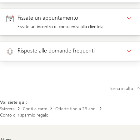
Richiamata clientela privata
Fissate un appuntamento
Fissate un incontro di consulenza alla clientela.
Richiamata clientela aziendale
Appuntamento clientela privata
Risposte alle domande frequenti
Appuntamento clientela aziendale
Aiuto
Nuovo cliente? Clicca qui per aprire un conto
Torna in alto
Voi siete qui:
Svizzera
Conti e carte
Offerte fino a 26 anni
Conto di risparmio regalo
Footer