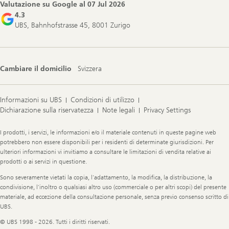
Valutazione su Google al
07 Jul 2026
4.3
UBS, Bahnhofstrasse 45, 8001 Zurigo
Cambiare il domicilio
Svizzera
Informazioni su UBS
Condizioni di utilizzo
Dichiarazione sulla riservatezza
Note legali
Privacy Settings
Legal
I prodotti, i servizi, le informazioni e/o il materiale contenuti in queste pagine web
Information
potrebbero non essere disponibili per i residenti di determinate giurisdizioni. Per
ulteriori informazioni vi invitiamo a consultare le limitazioni di vendita relative ai
prodotti o ai servizi in questione.
Sono severamente vietati la copia, l’adattamento, la modifica, la distribuzione, la
condivisione, l’inoltro o qualsiasi altro uso (commerciale o per altri scopi) del presente
materiale, ad eccezione della consultazione personale, senza previo consenso scritto di
UBS.
© UBS 1998 - 2026. Tutti i diritti riservati.