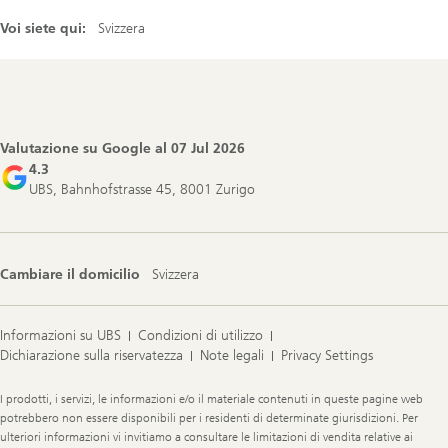
Voi siete qui:
Svizzera
Footer
Navigation
Valutazione su Google al
07 Jul 2026
4.3
UBS, Bahnhofstrasse 45, 8001 Zurigo
Cambiare il domicilio
Svizzera
Informazioni su UBS
Condizioni di utilizzo
Dichiarazione sulla riservatezza
Note legali
Privacy Settings
Legal
I prodotti, i servizi, le informazioni e/o il materiale contenuti in queste pagine web
Information
potrebbero non essere disponibili per i residenti di determinate giurisdizioni. Per
ulteriori informazioni vi invitiamo a consultare le limitazioni di vendita relative ai