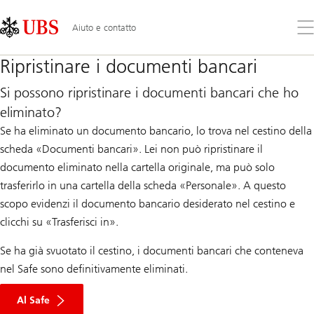
Skip
Content
Links
Area
Apr
Aiuto e contatto
il
me
Ripristinare i documenti bancari
Si possono ripristinare i documenti bancari che ho
eliminato?
Se ha eliminato un documento bancario, lo trova nel cestino della
scheda «Documenti bancari». Lei non può ripristinare il
documento eliminato nella cartella originale, ma può solo
trasferirlo in una cartella della scheda «Personale». A questo
scopo evidenzi il documento bancario desiderato nel cestino e
clicchi su «Trasferisci in».
Se ha già svuotato il cestino, i documenti bancari che conteneva
nel Safe sono definitivamente eliminati.
Al Safe