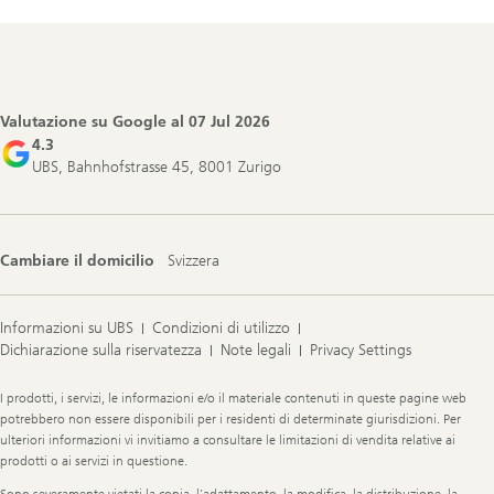
Footer
Navigation
Valutazione su Google al
07 Jul 2026
4.3
UBS, Bahnhofstrasse 45, 8001 Zurigo
Cambiare il domicilio
Svizzera
Informazioni su UBS
Condizioni di utilizzo
Dichiarazione sulla riservatezza
Note legali
Privacy Settings
Legal
I prodotti, i servizi, le informazioni e/o il materiale contenuti in queste pagine web
Information
potrebbero non essere disponibili per i residenti di determinate giurisdizioni. Per
ulteriori informazioni vi invitiamo a consultare le limitazioni di vendita relative ai
prodotti o ai servizi in questione.