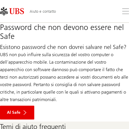
Skip
Content
Links
Area
Apr
Aiuto e contatto
il
me
Password che non devono essere nel
Safe
Esistono password che non dovrei salvare nel Safe?
UBS non può influire sulla sicurezza del vostro computer o
dell'apparecchio mobile. La contaminazione del vostro
apparecchio con software dannoso può comportare il fatto che
terzi non autorizzati possano accedere ai vostri documenti e/o alle
vostre password. Pertanto si consiglia di non salvare password
critiche, in particolare quelle con le quali si attivano pagamenti o
altre transazioni patrimoniali.
Al Safe
Temi di aiuto frequenti