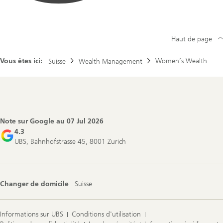
Haut de page
Vous êtes ici:
Women’s Wealth
Suisse
Wealth Management
Footer
Navigation
Note sur Google au
07 Jul 2026
4.3
UBS, Bahnhofstrasse 45, 8001 Zurich
Changer de domicile
Suisse
Informations sur UBS
Conditions d'utilisation