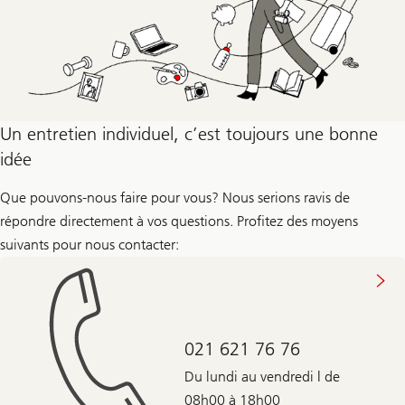
sur
Un entretien individuel, c’est toujours une bonne
les
différentes
idée
étapes
de
Que pouvons-nous faire pour vous? Nous serions ravis de
la
vie
répondre directement à vos questions. Profitez des moyens
suivants pour nous contacter:
021 621 76 76
Du lundi au vendredi | de
08h00 à 18h00