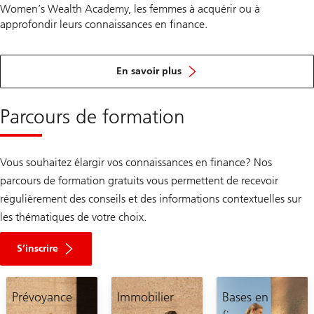
Women’s Wealth Academy, les femmes à acquérir ou à
approfondir leurs connaissances en finance.
Vers
la
En savoir plus
mission
de
Women’s
Parcours de formation
Wealth
Vous souhaitez élargir vos connaissances en finance? Nos
parcours de formation gratuits vous permettent de recevoir
régulièrement des conseils et des informations contextuelles sur
les thématiques de votre choix.
S’inscrire
Prévoyance
Immobilier
Bases en