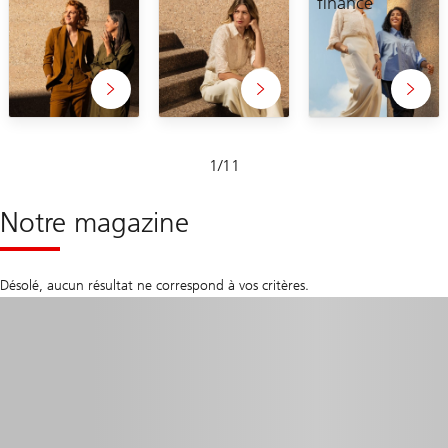
finance
Glissement
1
/
11
1-
11
Notre magazine
Désolé, aucun résultat ne correspond à vos critères.