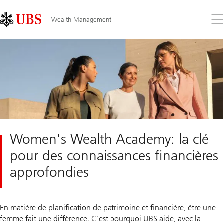
Skip
Content
Links
Area
Ouv
Wealth Management
le
me
Women's Wealth Academy: la clé
pour des connaissances financières
approfondies
En matière de planification de patrimoine et financière, être une
femme fait une différence. C’est pourquoi UBS aide, avec la