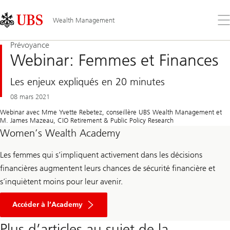
Skip
Content
Links
Area
Ouv
Wealth Management
le
me
Prévoyance
Webinar: Femmes et Finances
Les enjeux expliqués en 20 minutes
08 mars 2021
Webinar avec Mme Yvette Rebetez, conseillère UBS Wealth Management et
M. James Mazeau, CIO Retirement & Public Policy Research
Women’s Wealth Academy
Les femmes qui s’impliquent activement dans les décisions
financières augmentent leurs chances de sécurité financière et
s’inquiètent moins pour leur avenir.
Accéder à l’Academy
Plus d’articles au sujet de la