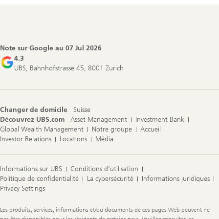
Footer
Navigation
Note sur Google au
07 Jul 2026
4.3
UBS, Bahnhofstrasse 45, 8001 Zurich
Changer de domicile
Suisse
Découvrez UBS.com
Asset Management
Investment Bank
Global Wealth Management
Notre groupe
Accueil
Investor Relations
Locations
Média
Informations sur UBS
Conditions d'utilisation
Politique de confidentialité
La cybersécurité
Informations juridiques
Privacy Settings
Legal
Les produits, services, informations et/ou documents de ces pages Web peuvent ne
Information