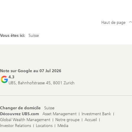
Haut de page
Vous êtes ici:
Suisse
Footer
Navigation
Note sur Google au
07 Jul 2026
4.3
UBS, Bahnhofstrasse 45, 8001 Zurich
Changer de domicile
Suisse
Découvrez UBS.com
Asset Management
Investment Bank
Global Wealth Management
Notre groupe
Accueil
Investor Relations
Locations
Média