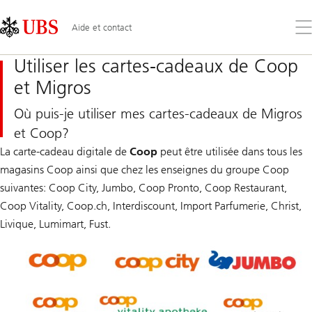
Skip
Content
Links
Area
Ouv
Aide et contact
le
me
Utiliser les cartes-cadeaux de Coop
et Migros
Où puis-je utiliser mes cartes-cadeaux de Migros
et Coop?
La carte-cadeau digitale de
Coop
peut être utilisée dans tous les
magasins Coop ainsi que chez les enseignes du groupe Coop
suivantes: Coop City, Jumbo, Coop Pronto, Coop Restaurant,
Coop Vitality, Coop.ch, Interdiscount, Import Parfumerie, Christ,
Livique, Lumimart, Fust.