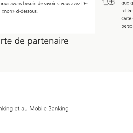
que q
us avons besoin de savoir si vous avez l’E-
relié
 «non» ci-dessous.
carte 
perso
te de partenaire
anking et au Mobile Banking