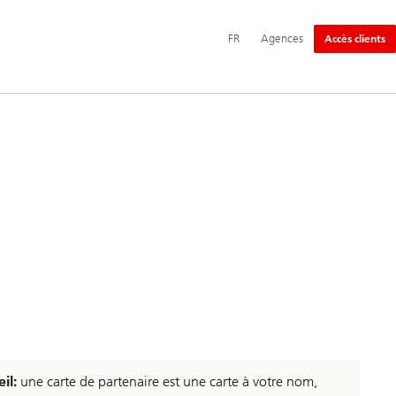
Navigation
FR
Agences
Accès clients
principale
il:
une carte de partenaire est une carte à votre nom,