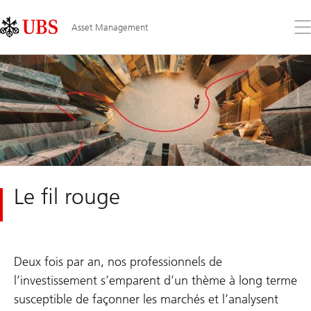
Skip
Content
Links
Area
Ouv
Asset Management
le
me
Le fil rouge
Deux fois par an, nos professionnels de
l’investissement s’emparent d’un thème à long terme
susceptible de façonner les marchés et l’analysent