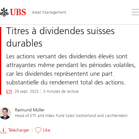
Skip
Content
Links
Area
Ouv
Asset Management
le
me
Titres à dividendes suisses
durables
Les actions versant des dividendes élevés sont
attrayantes même pendant les périodes volatiles,
car les dividendes représentent une part
substantielle du rendement total des actions.
ETF
29 sept. 2023
3 minutes de lecture
Raimund Müller
Head of ETF and Index Fund Sales Switzerland and Liechtenstein
Télécharger
Like