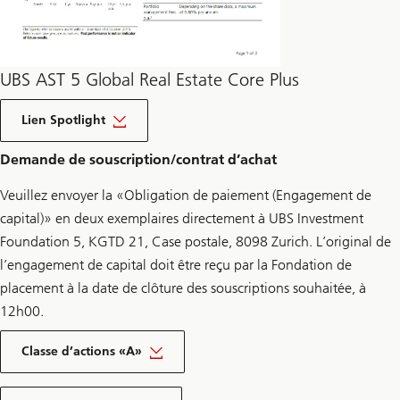
UBS AST 5 Global Real Estate Core Plus
über
CSA
Lien Spotlight
2
Multi-
Demande de souscription/contrat d’achat
Manager
Real
Estate
Veuillez envoyer la «Obligation de paiement (Engagement de
Global
capital)» en deux exemplaires directement à UBS Investment
Foundation 5, KGTD 21, Case postale, 8098 Zurich. L’original de
l’engagement de capital doit être reçu par la Fondation de
placement à la date de clôture des souscriptions souhaitée, à
12h00.
Classe d’actions «A»