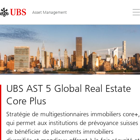
Skip
Content
Links
Area
Ouv
Asset Management
le
me
UBS AST 5 Global Real Estate
Core Plus
Stratégie de multigestionnaires immobiliers core+,
qui permet aux institutions de prévoyance suisses
de bénéficier de placements immobiliers