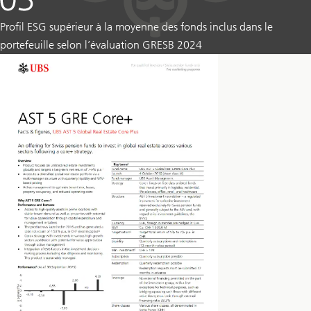
Profil ESG supérieur à la moyenne des fonds inclus dans le
portefeuille selon l’évaluation GRESB 2024
über
CSA
2
Multi-
Manager
Real
Estate
Global