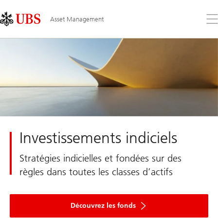
Skip
Content
Links
Area
Ouv
Asset Management
le
me
Investissements indiciels
Stratégies indicielles et fondées sur des
règles dans toutes les classes d’actifs
Découvrez les fonds