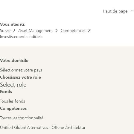
Haut de page
Vous êtes ici:
Suisse
Asset Management
Compétences
Investissements indiciels
Footer
Votre domicile
Navigation
Sélectionnez votre pays
Choisissez votre rôle
Select
Select role
role
Fonds
Tous les fonds
Compétences
Toutes les fonctionnalité
Unified Global Alternatives - Offene Architektur