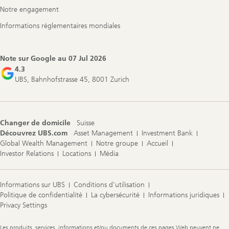
Notre engagement
Informations réglementaires mondiales
Note sur Google au
07 Jul 2026
4.3
UBS, Bahnhofstrasse 45, 8001 Zurich
Changer de domicile
Suisse
Découvrez UBS.com
Asset Management
Investment Bank
Global Wealth Management
Notre groupe
Accueil
Investor Relations
Locations
Média
Informations sur UBS
Conditions d'utilisation
Politique de confidentialité
La cybersécurité
Informations juridiques
Privacy Settings
Legal
Les produits, services, informations et/ou documents de ces pages Web peuvent ne