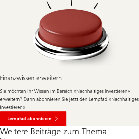
t
U
B
S
W
o
m
e
n
’
s
W
e
a
l
Finanzwissen erweitern
t
h
S
Sie möchten Ihr Wissen im Bereich «Nachhaltiges Investieren»
t
u
erweitern? Dann abonnieren Sie jetzt den Lernpfad «Nachhaltiges
d
Investieren».
i
e
h
Lernpfad abonnieren
e
r
Weitere Beiträge zum Thema
u
n