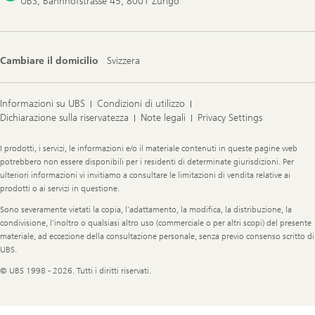
UBS, Bahnhofstrasse 45, 8001 Zurigo
Cambiare il domicilio
Svizzera
Informazioni su UBS
Condizioni di utilizzo
Dichiarazione sulla riservatezza
Note legali
Privacy Settings
Legal
I prodotti, i servizi, le informazioni e/o il materiale contenuti in queste pagine web
Information
potrebbero non essere disponibili per i residenti di determinate giurisdizioni. Per
ulteriori informazioni vi invitiamo a consultare le limitazioni di vendita relative ai
prodotti o ai servizi in questione.
Sono severamente vietati la copia, l’adattamento, la modifica, la distribuzione, la
condivisione, l’inoltro o qualsiasi altro uso (commerciale o per altri scopi) del presente
materiale, ad eccezione della consultazione personale, senza previo consenso scritto di
UBS.
© UBS 1998 - 2026. Tutti i diritti riservati.