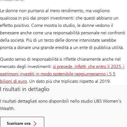
Le donne non puntano al mero rendimento, ma vogliono
qualcosa in più dai propri investimenti: che questi abbiano un
effetto positivo. Come mostra lo studio, le donne vedono il
benessere anche come una responsabilità personale nei confronti
della società. Più di un terzo delle donne intervistate sarebbe
pronta a donare una grande eredità a un ente di pubblica utilità.
Questo senso di responsabilità si riflette chiaramente anche nel
mercato degli investimenti:
si prevede, infatti, che entro il 2025, i
patrimoni investiti in modo sostenibile raggiungeranno i 5,5
bilioni di euro
. Un dato più che triplicato rispetto al 2019.
I risultati in dettaglio
I risultati dettagliati sono disponibili nello studio UBS Women’s
Wealth.
S
c
Scaricare ora