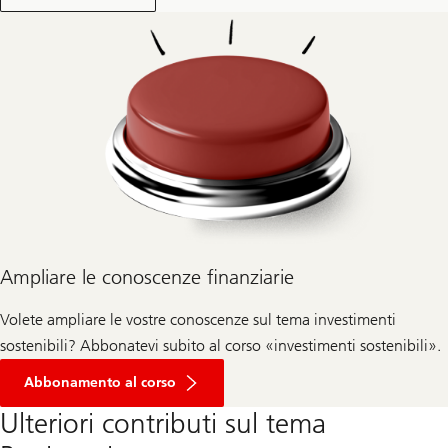
a
r
i
c
a
r
e
l
o
s
t
u
d
i
o
U
B
Ampliare le conoscenze finanziarie
S
W
o
Volete ampliare le vostre conoscenze sul tema investimenti
m
e
sostenibili? Abbonatevi subito al corso «investimenti sostenibili».
n
’
Abbonamento al corso
s
W
Ulteriori contributi sul tema
e
a