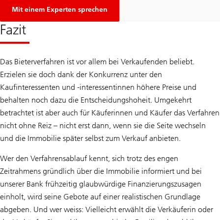
f
ü
Mit einem Experten sprechen
r
e
Fazit
i
n
e
H
Das Bieterverfahren ist vor allem bei Verkaufenden beliebt.
y
p
Erzielen sie doch dank der Konkurrenz unter den
o
Kaufinteressenten und -interessentinnen höhere Preise und
t
h
behalten noch dazu die Entscheidungshoheit. Umgekehrt
e
k
betrachtet ist aber auch für Käuferinnen und Käufer das Verfahren
e
nicht ohne Reiz – nicht erst dann, wenn sie die Seite wechseln
n
-
und die Immobilie später selbst zum Verkauf anbieten.
B
e
Wer den Verfahrensablauf kennt, sich trotz des engen
r
a
Zeitrahmens gründlich über die Immobilie informiert und bei
t
u
unserer Bank frühzeitig glaubwürdige Finanzierungszusagen
n
einholt, wird seine Gebote auf einer realistischen Grundlage
g
abgeben. Und wer weiss: Vielleicht erwählt die Verkäuferin oder