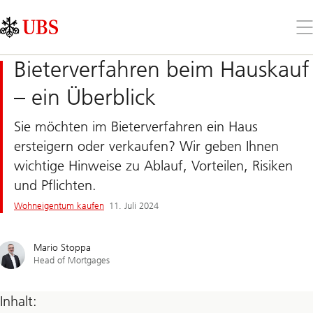
Skip
Content
Links
Area
Öff
Sie
da
Bieterverfahren beim Hauskauf
Me
– ein Überblick
Sie möchten im Bieterverfahren ein Haus
ersteigern oder verkaufen? Wir geben Ihnen
wichtige Hinweise zu Ablauf, Vorteilen, Risiken
und Pflichten.
Wohneigentum kaufen​
11. Juli 2024
Mario Stoppa
Head of Mortgages
Inhalt: