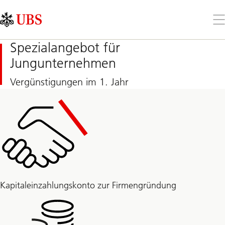
Skip
Content
Links
Area
Öff
Sie
da
Spezialangebot für
Me
Jungunternehmen
Vergünstigungen im 1. Jahr
Kapitaleinzahlungskonto zur Firmengründung