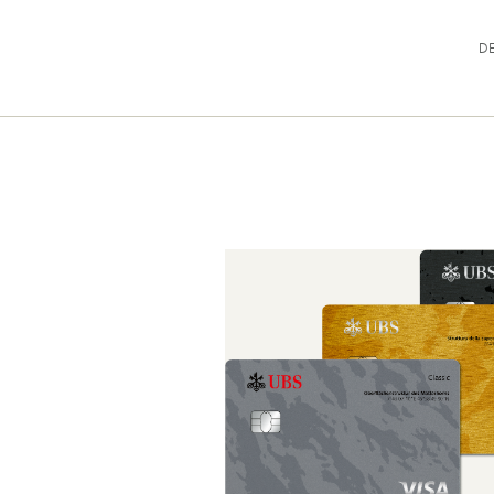
Hau
D