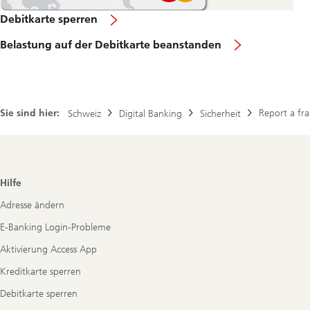
Debitkarte sperren
Belastung auf der Debitkarte beanstanden
Sie sind hier:
Report a fr
Schweiz
Digital Banking
Sicherheit
Footer
Hilfe
Navigation
Adresse ändern
E-Banking Login-Probleme
Aktivierung Access App
Kreditkarte sperren
Debitkarte sperren