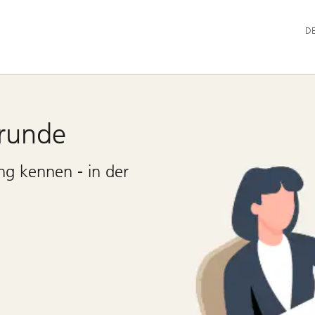
Hau
D
erunde
ng kennen - in der