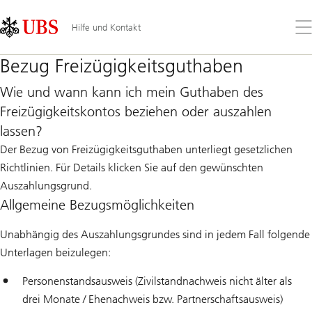
Skip
Content
Links
Area
Öff
Hilfe und Kontakt
Sie
da
Bezug Freizügigkeitsguthaben
Me
Wie und wann kann ich mein Guthaben des
Freizügigkeitskontos beziehen oder auszahlen
lassen?
Der Bezug von Freizügigkeitsguthaben unterliegt gesetzlichen
Richtlinien. Für Details klicken Sie auf den gewünschten
Auszahlungsgrund.
Allgemeine Bezugsmöglichkeiten
Unabhängig des Auszahlungsgrundes sind in jedem Fall folgende
Unterlagen beizulegen:
Personenstandsausweis (Zivilstandnachweis nicht älter als
drei Monate / Ehenachweis bzw. Partnerschaftsausweis)