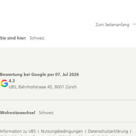
Zum Seitenanfang
Sie sind hier:
Schweiz
Footer
Navigation
Bewertung bei Google per
07. Jul 2026
4.3
UBS, Bahnhofstrasse 45, 8001 Zürich
Wohnsitzwechsel
Schweiz
Information zu UBS
Nutzungsbedingungen
Datenschutzerklärung