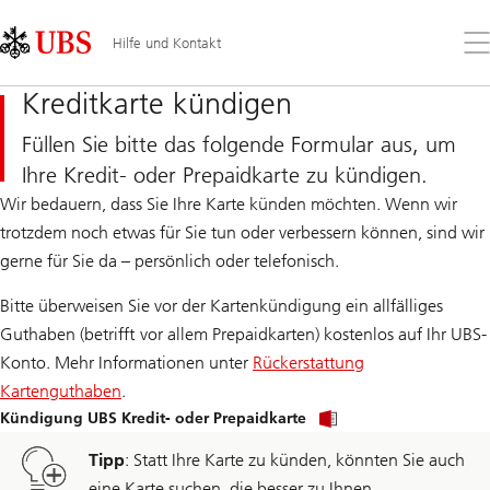
Skip
Content
Links
Area
Öff
Hilfe und Kontakt
Sie
da
Kreditkarte kündigen
Me
Füllen Sie bitte das folgende Formular aus, um
Ihre Kredit- oder Prepaidkarte zu kündigen.
Wir bedauern, dass Sie Ihre Karte künden möchten. Wenn wir
trotzdem noch etwas für Sie tun oder verbessern können, sind wir
gerne für Sie da – persönlich oder telefonisch.
Bitte überweisen Sie vor der Kartenkündigung ein allfälliges
Guthaben (betrifft vor allem Prepaidkarten) kostenlos auf Ihr UBS-
Konto. Mehr Informationen unter
Rückerstattung
Kartenguthaben
.
Kündigung UBS Kredit- oder Prepaidkarte
Tipp
: Statt Ihre Karte zu künden, könnten Sie auch
eine Karte suchen, die besser zu Ihnen