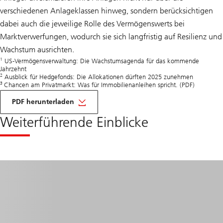
verschiedenen Anlageklassen hinweg, sondern berücksichtigen
dabei auch die jeweilige Rolle des Vermögenswerts bei
Marktverwerfungen, wodurch sie sich langfristig auf Resilienz und
Wachstum ausrichten.
1
US-Vermögensverwaltung: Die Wachstumsagenda für das kommende
Jahrzehnt
2
Ausblick für Hedgefonds: Die Allokationen dürften 2025 zunehmen
3
Chancen am Privatmarkt: Was für Immobilienanleihen spricht. (PDF)
auf
Alternative
PDF herunterladen
Realität
Weiterführende Einblicke