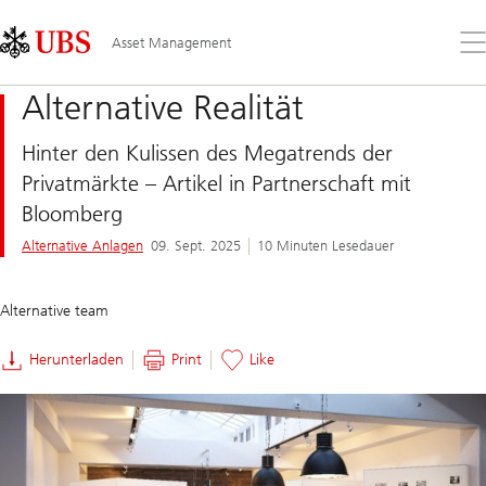
Skip
Content
Links
Area
Öff
Asset Management
Sie
da
Alternative Realität
Me
Hinter den Kulissen des Megatrends der
Privatmärkte – Artikel in Partnerschaft mit
Bloomberg
Alternative Anlagen
09. Sept. 2025
10 Minuten Lesedauer
Alternative team
Herunterladen
Print
Like