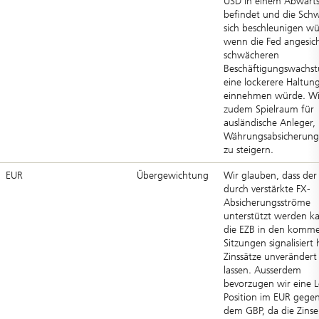
USD in einem Abwärt
befindet und die Sch
sich beschleunigen wü
wenn die Fed angesich
schwächeren
Beschäftigungswachs
eine lockerere Haltun
einnehmen würde. Wi
zudem Spielraum für
ausländische Anleger, 
Währungsabsicherung
zu steigern.
EUR
Übergewichtung
Wir glauben, dass der
durch verstärkte FX-
Absicherungsströme
unterstützt werden k
die EZB in den komm
Sitzungen signalisiert 
Zinssätze unverändert
lassen. Ausserdem
bevorzugen wir eine 
Position im EUR gege
dem GBP, da die Zinse