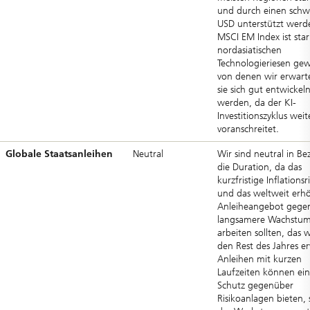
und durch einen sch
USD unterstützt werd
MSCI EM Index ist sta
nordasiatischen
Technologieriesen gew
von denen wir erwart
sie sich gut entwickel
werden, da der KI-
Investitionszyklus weit
voranschreitet.
Globale Staatsanleihen
Neutral
Wir sind neutral in Be
die Duration, da das
kurzfristige Inflationsr
und das weltweit erh
Anleiheangebot gege
langsamere Wachstums
arbeiten sollten, das w
den Rest des Jahres e
Anleihen mit kurzen
Laufzeiten können ei
Schutz gegenüber
Risikoanlagen bieten, s