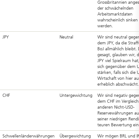
Grossbritannien anges
der schwächelnden
Arbeitsmarktdaten
wahrscheinlich sinken
werden.
JPY
Neutral
Wir sind neutral geg
dem JPY, da die Straf
BoJ allmählich bleibt.
gesagt, glauben wir, d
JPY viel Spielraum ha
sich gegenüber dem 
stärken, falls sich die 
Wirtschaft von hier au
erheblich abschwächt.
CHF
Untergewichtung
Wir sind negativ geg
dem CHF im Vergleich
anderen Nicht-USD-
Reservewährungen au
seiner niedrigen Rend
teuren Bewertung eing
Schwellenländerwährungen
Übergewichtung
Wir mögen BRL und I