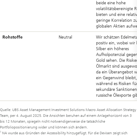
beide eine hohe
volatilitätsbereinigte 
bieten und eine relati
geringe Korrelation z
globalen Aktien aufwe
Rohstoffe
Neutral
Wir schätzen Edelmeta
positiv ein, wobei wir 
Silber ein höheres
Aufholpotenzial gege
Gold sehen. Die Risik
Ölmarkt sind ausgewo
da ein Überangebot w
ein Gegenwind bleibt,
während es Risiken fü
sekundäre Sanktionen
russische Ölexporte gi
Quelle: UBS Asset Management Investment Solutions Macro Asset Allocation Strategy
Team, per 4. August 2025. Die Ansichten beruhen auf einem Anlagehorizont von 3
bis 12 Monaten, spiegeln nicht notwendigerweise die tatsächliche
Portfoliopositionierung wider und können sich ändern.
1
NA wurde aus Gründen der Accessibility hinzugefügt. Für die Devisen zeigt sich