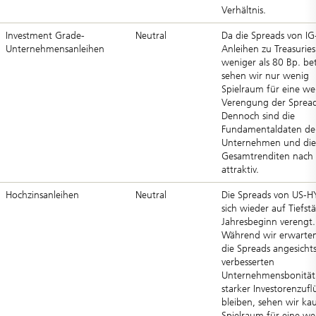
Verhältnis.
Investment Grade-
Neutral
Da die Spreads von IG
Unternehmensanleihen
Anleihen zu Treasuries
weniger als 80 Bp. be
sehen wir nur wenig
Spielraum für eine we
Verengung der Spread
Dennoch sind die
Fundamentaldaten de
Unternehmen und die
Gesamtrenditen nach 
attraktiv.
Hochzinsanleihen
Neutral
Die Spreads von US-
sich wieder auf Tiefst
Jahresbeginn verengt.
Während wir erwarten
die Spreads angesicht
verbesserten
Unternehmensbonität
starker Investorenzufl
bleiben, sehen wir k
Spielraum für eine we