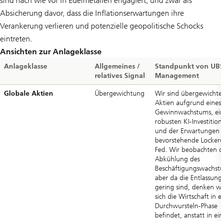
sind nach wie vor in Edelmetallen engagiert, und zwar als
Absicherung davor, dass die Inflationserwartungen ihre
Verankerung verlieren und potenzielle geopolitische Schocks
eintreten.
Ansichten zur Anlageklasse
Anlageklasse
Allgemeines /
Standpunkt von UB
relatives Signal
Management
Globale Aktien
Übergewichtung
Wir sind übergewichte
Aktien aufgrund eines
Gewinnwachstums, ei
robusten KI-Investitio
und der Erwartungen 
bevorstehende Locker
Fed. Wir beobachten 
Abkühlung des
Beschäftigungswachs
aber da die Entlassun
gering sind, denken wi
sich die Wirtschaft in 
Durchwursteln-Phase
befindet, anstatt in ei