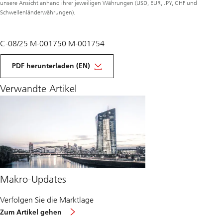
unsere Ansicht anhand ihrer jeweiligen Währungen (USD, EUR, JPY, CHF und
Schwellenländerwährungen).
C-08/25 M-001750 M-001754
monatliche
Makro-
PDF herunterladen (EN)
Ansichten,
August
Verwandte Artikel
2025
Makro-Updates
Verfolgen Sie die Marktlage
über
Zum Artikel gehen
Makro-