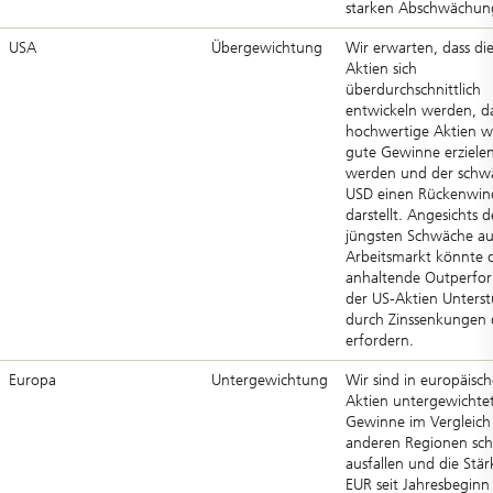
starken Abschwächun
USA
Übergewichtung
Wir erwarten, dass di
Aktien sich
überdurchschnittlich
entwickeln werden, d
hochwertige Aktien w
gute Gewinne erziele
werden und der schw
USD einen Rückenwin
darstellt. Angesichts d
jüngsten Schwäche a
Arbeitsmarkt könnte 
anhaltende Outperfo
der US-Aktien Unters
durch Zinssenkungen 
erfordern.
Europa
Untergewichtung
Wir sind in europäisc
Aktien untergewichtet
Gewinne im Vergleich
anderen Regionen sc
ausfallen und die Stär
EUR seit Jahresbeginn