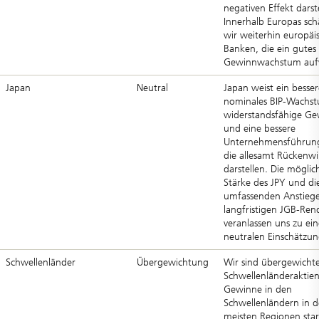
negativen Effekt darste
Innerhalb Europas sch
wir weiterhin europäi
Banken, die ein gutes
Gewinnwachstum auf
Japan
Neutral
Japan weist ein besser
nominales BIP-Wachs
widerstandsfähige G
und eine bessere
Unternehmensführung
die allesamt Rückenw
darstellen. Die möglic
Stärke des JPY und di
umfassenden Anstiege
langfristigen JGB-Ren
veranlassen uns zu ein
neutralen Einschätzun
Schwellenländer
Übergewichtung
Wir sind übergewichte
Schwellenländeraktien
Gewinne in den
Schwellenländern in 
meisten Regionen star