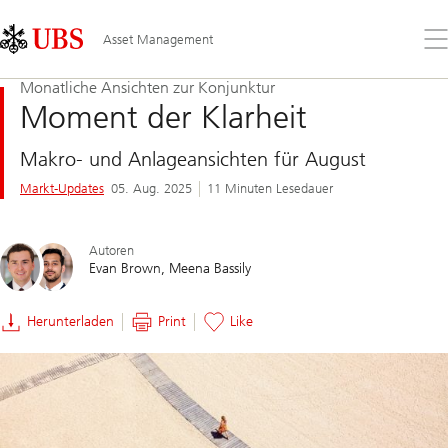
Skip
Content
Links
Area
Öff
Asset Management
Sie
da
Monatliche Ansichten zur Konjunktur
Me
Moment der Klarheit
Makro- und Anlageansichten für August
Markt-Updates
05. Aug. 2025
11 Minuten Lesedauer
Autoren
Evan Brown
Meena Bassily
Herunterladen
Print
Like