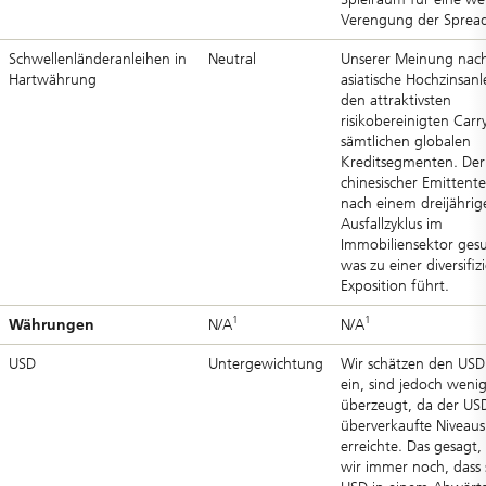
Verengung der Spread
Schwellenländeranleihen in
Neutral
Unserer Meinung nach
Hartwährung
asiatische Hochzinsanl
den attraktivsten
risikobereinigten Carry
sämtlichen globalen
Kreditsegmenten. Der 
chinesischer Emittente
nach einem dreijährig
Ausfallzyklus im
Immobiliensektor ges
was zu einer diversifiz
Exposition führt.
1
1
Währungen
N/A
N/A
USD
Untergewichtung
Wir schätzen den USD 
ein, sind jedoch weni
überzeugt, da der US
überverkaufte Niveaus
erreichte. Das gesagt
wir immer noch, dass 