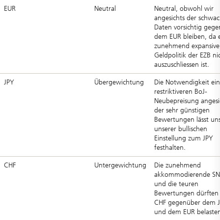
EUR
Neutral
Neutral, obwohl wir
angesichts der schwa
Daten vorsichtig geg
dem EUR bleiben, da 
zunehmend expansive
Geldpolitik der EZB ni
auszuschliessen ist.
JPY
Übergewichtung
Die Notwendigkeit ein
restriktiveren BoJ-
Neubepreisung angesi
der sehr günstigen
Bewertungen lässt un
unserer bullischen
Einstellung zum JPY
festhalten.
CHF
Untergewichtung
Die zunehmend
akkommodierende S
und die teuren
Bewertungen dürften
CHF gegenüber dem 
und dem EUR belaste