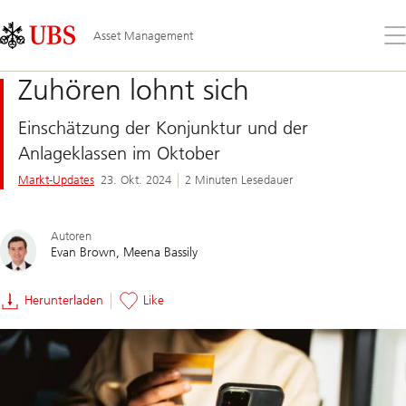
Skip
Content
Links
Area
Öff
Asset Management
Sie
da
Zuhören lohnt sich
Me
Einschätzung der Konjunktur und der
Anlageklassen im Oktober
Markt-Updates
23. Okt. 2024
2 Minuten Lesedauer
Autoren
Evan Brown
Meena Bassily
Herunterladen
Like