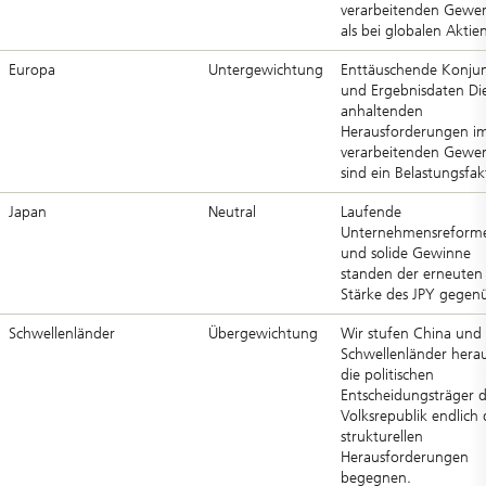
verarbeitenden Gewe
als bei globalen Aktie
Europa
Untergewichtung
Enttäuschende Konjun
und Ergebnisdaten Di
anhaltenden
Herausforderungen i
verarbeitenden Gewe
sind ein Belastungsfak
Japan
Neutral
Laufende
Unternehmensreform
und solide Gewinne
standen der erneuten
Stärke des JPY gegen
Schwellenländer
Übergewichtung
Wir stufen China und 
Schwellenländer herau
die politischen
Entscheidungsträger 
Volksrepublik endlich
strukturellen
Herausforderungen
begegnen.