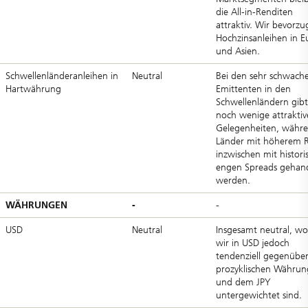
die All-in-Renditen
attraktiv. Wir bevorz
Hochzinsanleihen in E
und Asien.
Schwellenländeranleihen in
Neutral
Bei den sehr schwach
Hartwährung
Emittenten in den
Schwellenländern gibt
noch wenige attraktiv
Gelegenheiten, währ
Länder mit höherem R
inzwischen mit histori
engen Spreads gehand
werden.
WÄHRUNGEN
-
-
USD
Neutral
Insgesamt neutral, wo
wir in USD jedoch
tendenziell gegenübe
prozyklischen Währu
und dem JPY
untergewichtet sind.