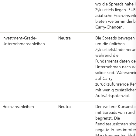
wo die Spreads nahe i
Zyklustiefs liegen. EU
asiatische Hochzinsanl
bieten weiterhin die 
Carry-Chancen.
Investment-Grade-
Neutral
Die Spreads bewegen 
Unternehmensanleihen
um die üblichen
Zyklustiefstände heru
während die
Fundamentaldaten de
Unternehmen nach wi
solide sind. Wahrschei
auf Carry
zurückzuführende Re
mit wenig zusätzlich
Aufwärtspotenzial.
Hochzinsanleihen
Neutral
Der weitere Kursanstie
mit Spreads von run
begrenzt. Die
Renditeaussichten sin
negativ. In bestimmte
Marktsegmenten blei