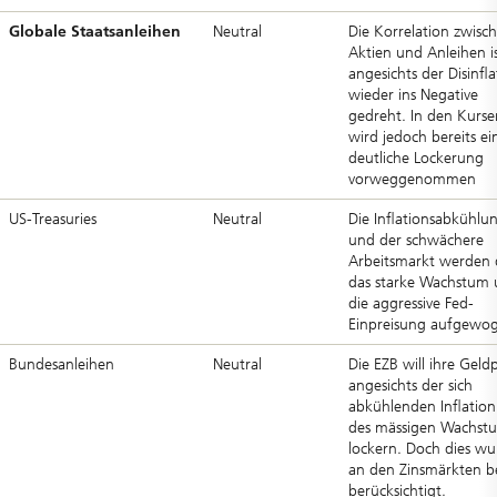
Globale Staatsanleihen
Neutral
Die Korrelation zwisc
Aktien und Anleihen i
angesichts der Disinfla
wieder ins Negative
gedreht. In den Kurse
wird jedoch bereits ei
deutliche Lockerung
vorweggenommen
US-Treasuries
Neutral
Die Inflationsabkühlu
und der schwächere
Arbeitsmarkt werden 
das starke Wachstum
die aggressive Fed-
Einpreisung aufgewo
Bundesanleihen
Neutral
Die EZB will ihre Geldp
angesichts der sich
abkühlenden Inflatio
des mässigen Wachst
lockern. Doch dies wu
an den Zinsmärkten be
berücksichtigt.