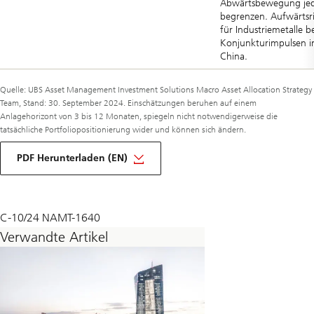
Abwärtsbewegung je
begrenzen. Aufwärtsri
für Industriemetalle b
Konjunkturimpulsen i
China.
Quelle: UBS Asset Management Investment Solutions Macro Asset Allocation Strategy
Team, Stand: 30. September 2024. Einschätzungen beruhen auf einem
Anlagehorizont von 3 bis 12 Monaten, spiegeln nicht notwendigerweise die
tatsächliche Portfoliopositionierung wider und können sich ändern.
über
Makro
PDF Herunterladen (EN)
monatlich
Oktober
2024
C-10/24 NAMT-1640
Verwandte Artikel