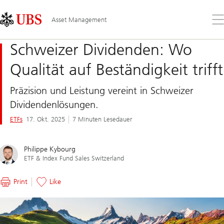
Skip
Content
Links
Area
Öff
Asset Management
Sie
da
Schweizer Dividenden: Wo
Me
Qualität auf Beständigkeit trifft
Präzision und Leistung vereint in Schweizer
Dividendenlösungen.
ETFs
17. Okt. 2025
7 Minuten Lesedauer
Philippe Kybourg
ETF & Index Fund Sales Switzerland
Print
Like