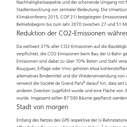
Nachhaltigkeitsaspekte und der schonende Umgang mit N
Stadtentwicklung von zentraler Bedeutung. Die Umsetzung
Klimakonferenz 2015, COP 21) festgelegten Emissionsred
Betriebsbeginn bis zum Jahr 2070 zwischen 27 und 51 M
Reduktion der CO2-Emissionen währen
Da weltweit 37% aller CO2-Emissionen auf die Bautätig
verpflichtet, die CO2-Emissionen beim Bau der U-Bahn 
Emissionen sind dabei zu über 70% Beton und Stahl ve
Bouygues, Eiffage oder Vinci gehören etwa kohlenstoffa
alternatives Bindemittel und die Wiederverwendung von Au
6
verweist die Société de Grand Paris
darauf hin, dass seit
anderen Zwecken zugeführt wurde und eine Fläche von 38 
wurde. Insgesamt sollen 87'500 Bäume gepflanzt werden
Stadt von morgen
Entlang des Netzes des GPE respektive der U-Bahnstation
7