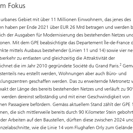
im Fokus
n urbanes Gebiet mit über 11 Millionen Einwohnern, das jenes des
en haben per Ende 2021 über EUR 26 Mrd betragen und werden b
lich der Ausgaben für Modernisierung des bestehenden Netzes un
onen. Mit dem GPE beabsichtigte das Departement Île-de-France 
te mittels Ausbaus bestehender (Linien 11 und 14) sowie vier ne
erkehr zu entlasten und gleichzeitig die Attraktivität der
2
chnet die im Jahr 2010 gegründete Société du Grand Paris.
Gemä
sstenteils neu erstellt werden, Wohnungen aber auch Büro- und
klungszentren geschaffen werden. Das zu erweiternde Metronetz v
exakt der Länge des bereits bestehenden Netzes und verläuft zu 9
e werden dereinst selbständig und mit einer Geschwindigkeit von
ionen Passagiere befördern. Gemäss aktuellem Stand zählt der GPE
n, die sich mittlerweile bereits durch 90 Kilometer Stein gebohr
 der Arbeiten auf den Baustellen, dürften diese zwischen 2024 u
zelabschnitte, wie die Linie 14 vom Flughafen Orly zum Gelände