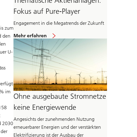
Thematische Aktienanlagen:
Fokus auf Pure-Player
Engagement in die Megatrends der Zukunft
is zum
Mehr erfahren
d den
den
uer U-
ss
erfügt
0% im
Ohne ausgebaute Stromnetze
keine Energiewende
 158
t
Angesichts der zunehmenden Nutzung
nd 2030
erneuerbarer Energien und der verstärkten
 der
Elektrifizierung ist der Ausbau der