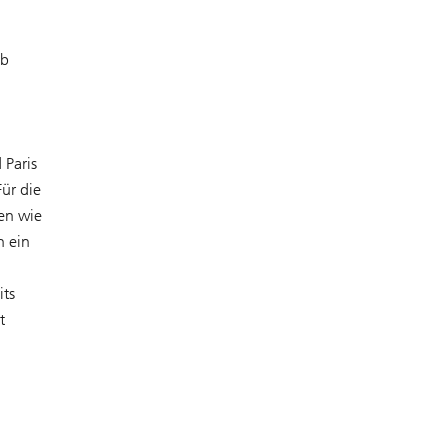
ab
 Paris
ür die
en wie
n ein
its
t