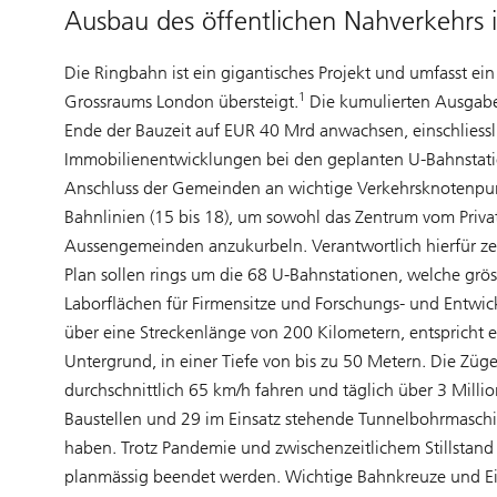
Ausbau des öffentlichen Nahverkehrs 
Die Ringbahn ist ein gigantisches Projekt und umfasst ei
1
Grossraums London übersteigt.
Die kumulierten Ausgab
Ende der Bauzeit auf EUR 40 Mrd anwachsen, einschliess
Immobilienentwicklungen bei den geplanten U-Bahnstati
Anschluss der Gemeinden an wichtige Verkehrsknotenpunk
Bahnlinien (15 bis 18), um sowohl das Zentrum vom Privatv
Aussengemeinden anzukurbeln. Verantwortlich hierfür zei
Plan sollen rings um die 68 U-Bahnstationen, welche grö
Laborflächen für Firmensitze und Forschungs- und Entwic
über eine Streckenlänge von 200 Kilometern, entspricht 
Untergrund, in einer Tiefe von bis zu 50 Metern. Die Züg
durchschnittlich 65 km/h fahren und täglich über 3 Mill
Baustellen und 29 im Einsatz stehende Tunnelbohrmaschine
haben. Trotz Pandemie und zwischenzeitlichem Stillstand
planmässig beendet werden. Wichtige Bahnkreuze und Ein