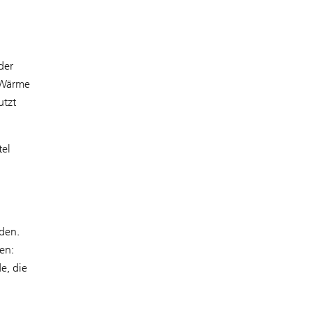
der
e Wärme
utzt
tel
den.
en:
e, die