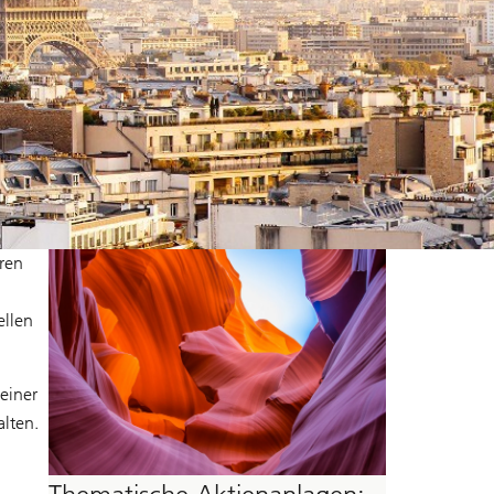
ren
ellen
einer
lten.