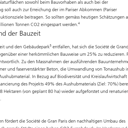
aturflächen sowohl beim Bauvorhaben als auch bei der
 soll auch zur Erreichung der im Pariser Abkommen (Pariser
uktionsziele beitragen. So sollten gemäss heutigen Schätzungen 
4
illionen Tonnen CO2 eingespart werden.
d der Bauzeit
5
keit und den Gebäudepark
entfallen, hat sich die Société de Grand
gegenüber einer herkömmlichen Bauweise um 25% zu reduzieren. F
rantwortlich. Zu den Massnahmen der ausführenden Bauunternehm
rmer und faserverstärkter Beton, die Umwandlung von Tonaushub i
shubmaterial. In Bezug auf Biodiversität und Kreislaufwirtschaft
 Lancierung des Projekts 49% des Aushubmaterials (Ziel: 70%) bere
Hektaren (von geplant 80 ha) wieder aufgeforstet und renaturier
.
en fördert die Société de Gran Paris den nachhaltigen Umbau des