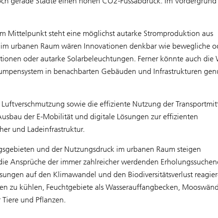
doch gerade Städte einen hohen CO2-Fussabdruck. Im Vordergrund
 Im Mittelpunkt steht eine möglichst autarke Stromproduktion aus
e im urbanen Raum wären Innovationen denkbar wie bewegliche o
uktionen oder autarke Solarbeleuchtungen. Ferner könnte auch di
umpensystem in benachbarten Gebäuden und Infrastrukturen gen
Luftverschmutzung sowie die effiziente Nutzung der Transportmit
Ausbau der E-Mobilität und digitale Lösungen zur effizienten
her und Ladeinfrastruktur.
ngsgebieten und der Nutzungsdruck im urbanen Raum steigen
uf die Ansprüche der immer zahlreicher werdenden Erholungssuchen
sungen auf den Klimawandel und den Biodiversitätsverlust reagier
n zu kühlen, Feuchtgebiete als Wasserauffangbecken, Mooswänd
 Tiere und Pflanzen.