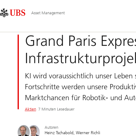
Skip
Content
Hauptnavigation
Links
Area
Asset Management
Grand Paris Expr
Infrastrukturproje
KI wird voraussichtlich unser Leben 
Fortschritte werden unsere Produkti
Marktchancen für Robotik- und Aut
Aktien
7 Minuten Lesedauer
Autoren
Heinz Tschabold
Werner Richli