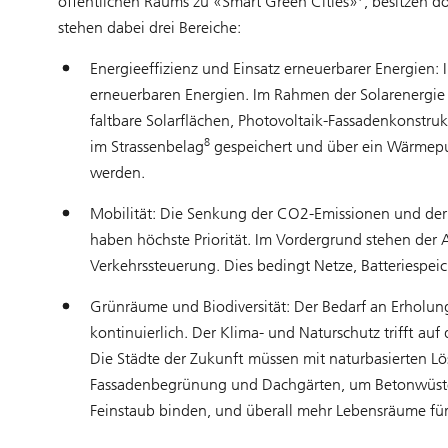
öffentlichen Raums zu «Smart Green Cities»
, besitzen 
stehen dabei drei Bereiche:
Energieeffizienz und Einsatz erneuerbarer Energien:
erneuerbaren Energien. Im Rahmen der Solarenergi
faltbare Solarflächen, Photovoltaik-Fassadenkonstr
8
im Strassenbelag
gespeichert und über ein Wärmep
werden.
Mobilität: Die Senkung der CO2-Emissionen und der 
haben höchste Priorität. Im Vordergrund stehen der 
Verkehrssteuerung. Dies bedingt Netze, Batteriespeic
Grünräume und Biodiversität: Der Bedarf an Erholu
kontinuierlich. Der Klima- und Naturschutz trifft a
Die Städte der Zukunft müssen mit naturbasierten Lö
Fassadenbegrünung und Dachgärten, um Betonwüste
Feinstaub binden, und überall mehr Lebensräume für