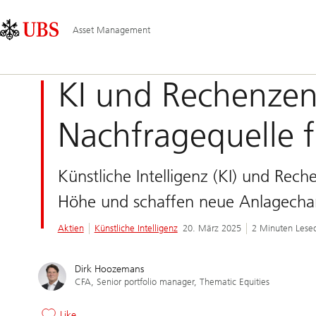
Skip
Content
Hauptnavigation
Links
Area
Asset Management
KI und Rechenzen
Nachfragequelle 
Künstliche Intelligenz (KI) und Rec
Höhe und schaffen neue Anlagechan
Aktien
Künstliche Intelligenz
20. März 2025
2 Minuten Lese
Dirk Hoozemans
CFA, Senior portfolio manager, Thematic Equities
Like