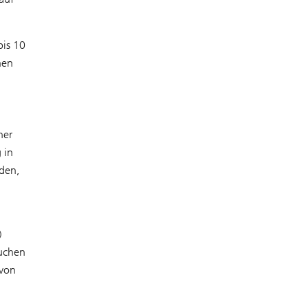
bis 10
nen
her
 in
den,
)
auchen
 von