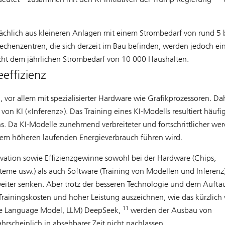
ächlich aus kleineren Anlagen mit einem Strombedarf von rund 5 
henzentren, die sich derzeit im Bau befinden, werden jedoch ei
ht dem jährlichen Strombedarf von 10 000 Haushalten.
eeffizienz
 vor allem mit spezialisierter Hardware wie Grafikprozessoren. Da
n KI («Inferenz»). Das Training eines KI-Modells resultiert häufig
. Da KI-Modelle zunehmend verbreiteter und fortschrittlicher wer
nem höheren laufenden Energieverbrauch führen wird.
vation sowie Effizienzgewinne sowohl bei der Hardware (Chips,
eme usw.) als auch Software (Training von Modellen und Inferenz
weiter senken. Aber trotz der besseren Technologie und dem Auft
 Trainingskosten und hoher Leistung auszeichnen, wie das kürzlich
11
ge Language Model, LLM) DeepSeek,
werden der Ausbau von
rscheinlich in absehbarer Zeit nicht nachlassen.