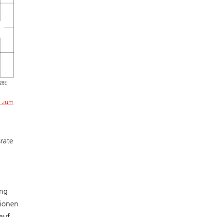
) zum
rate
ung
tionen
auf