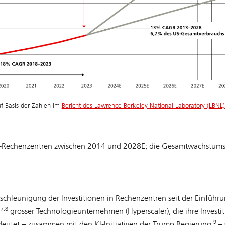
f Basis der Zahlen im
Bericht des Lawrence Berkeley National Laboratory (LBNL
US-Rechenzentren zwischen 2014 und 2028E; die Gesamtwachstums
eschleunigung der Investitionen in Rechenzentren seit der Einführ
7,8
n
grosser Technologieunternehmen (Hyperscaler), die ihre Investi
9
deutet – zusammen mit den KI-Initiativen der Trump Regierung
– 