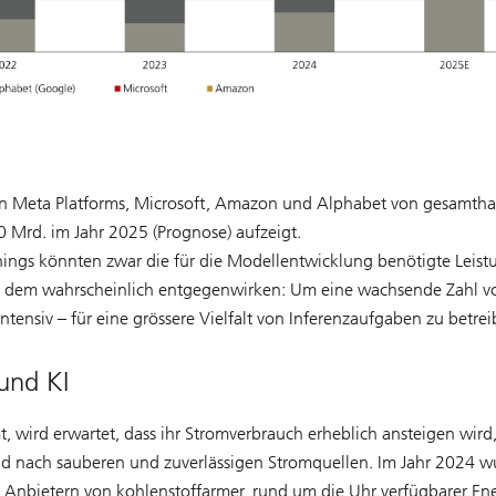
on Meta Platforms, Microsoft, Amazon und Alphabet von gesamtha
 Mrd. im Jahr 2025 (Prognose) aufzeigt.
nings könnten zwar die für die Modellentwicklung benötigte Leist
rd dem wahrscheinlich entgegenwirken: Um eine wachsende Zahl v
tensiv – für eine grössere Vielfalt von Inferenzaufgaben zu betrei
und KI
 wird erwartet, dass ihr Stromverbrauch erheblich ansteigen wird
d nach sauberen und zuverlässigen Stromquellen. Im Jahr 2024 
 Anbietern von kohlenstoffarmer, rund um die Uhr verfügbarer Ene