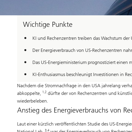
Wichtige Punkte
KI und Rechenzentren treiben das Wachstum der 
Der Energieverbrauch von US-Rechenzentren nah
Das US-Energieministerium prognostiziert einen 
KI-Enthusiasmus beschleunigt Investitionen in Re
Nachdem die Stromnachfrage in den USA jahrelang verhalt
1,2
abkoppelte,
dürfte der von Rechenzentren und künstlic
wiederbeleben.
Anstieg des Energieverbrauchs von R
Laut einer kürzlich veröffentlichten Studie des US-Energ
3,4
National Lab,
war der Energieverbrauch von Rechenzen