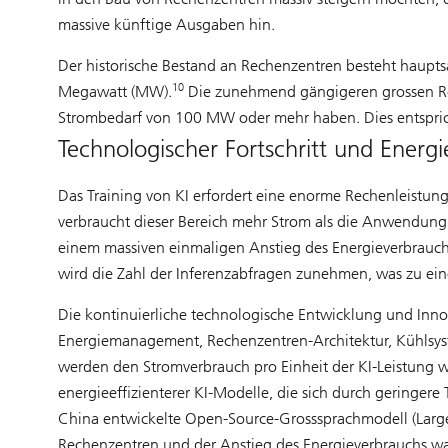
massive künftige Ausgaben hin.
Der historische Bestand an Rechenzentren besteht haupts
10
Megawatt (MW).
Die zunehmend gängigeren grossen Rec
Strombedarf von 100 MW oder mehr haben. Dies entspric
Technologischer Fortschritt und Energi
Das Training von KI erfordert eine enorme Rechenleistung,
verbraucht dieser Bereich mehr Strom als die Anwendung vo
einem massiven einmaligen Anstieg des Energieverbrauchs
wird die Zahl der Inferenzabfragen zunehmen, was zu ei
Die kontinuierliche technologische Entwicklung und Inno
Energiemanagement, Rechenzentren-Architektur, Kühlsyst
werden den Stromverbrauch pro Einheit der KI-Leistung 
energieeffizienterer KI-Modelle, die sich durch geringere
China entwickelte Open-Source-Grosssprachmodell (Lar
Rechenzentren und der Anstieg des Energieverbrauchs wah