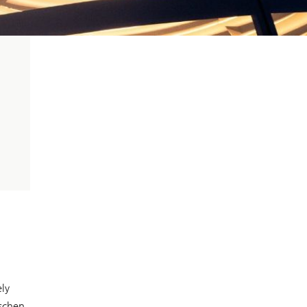
ly
schen