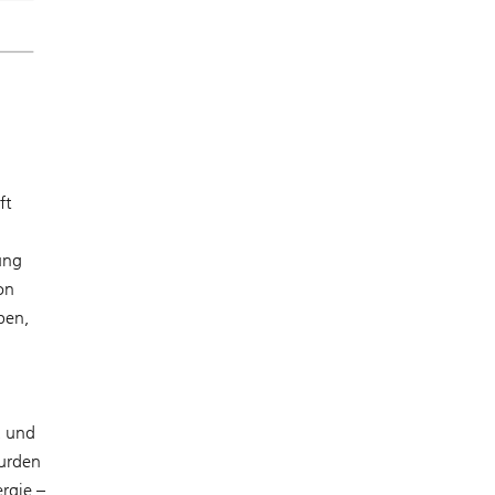
ft
ung
on
ben,
, und
wurden
rgie –