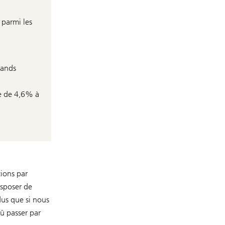
 parmi les
grands
ée de 4,6% à
ions par
isposer de
dus que si nous
û passer par