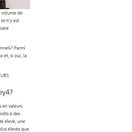
un volume de
et n’y est
mière
onnels? Parmi
et, si oui, la
a UBS
key4?
s en valeurs
rêts à des
té élevé, une
plus élevés que