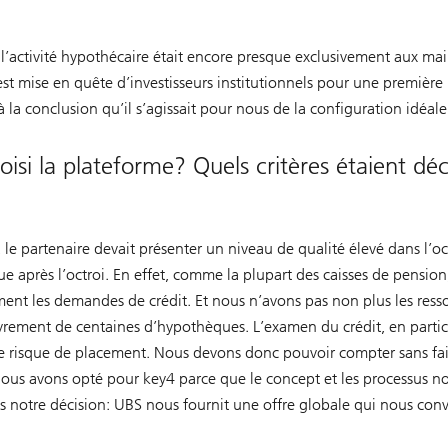
s l’activité hypothécaire était encore presque exclusivement aux ma
t mise en quête d’investisseurs institutionnels pour une première
a conclusion qu’il s’agissait pour nous de la configuration idéal
isi la plateforme? Quels critères étaient déc
le partenaire devait présenter un niveau de qualité élevé dans l’oct
ue après l’octroi. En effet, comme la plupart des caisses de pensio
ent les demandes de crédit. Et nous n’avons pas non plus les ress
uvrement de centaines d’hypothèques. L’examen du crédit, en particu
 le risque de placement. Nous devons donc pouvoir compter sans fai
. Nous avons opté pour key4 parce que le concept et les processus n
s notre décision: UBS nous fournit une offre globale qui nous conv