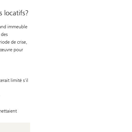
 locatifs?
grand immeuble
e des
iode de crise,
n œuvre pour
ait limité s’il
?
mettaient