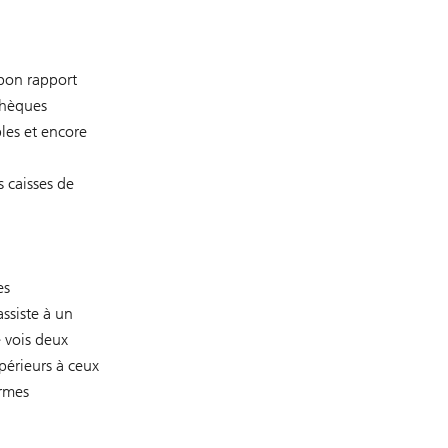
 bon rapport
thèques
bles et encore
s caisses de
es
ssiste à un
e vois deux
upérieurs à ceux
ormes