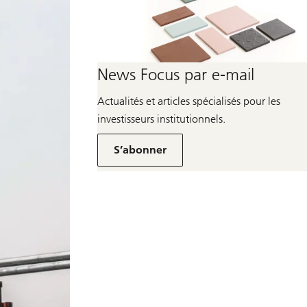
News Focus par e-mail
Actualités et articles spécialisés pour les
investisseurs institutionnels.
Environ
Newsletter
S’abonner
pour
les
investisseurs
institutionnels