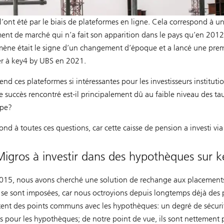
’ont été par le biais de plateformes en ligne. Cela correspond à 
nt de marché qui n’a fait son apparition dans le pays qu’en 2012 
mène était le signe d’un changement d’époque et a lancé une pre
er à key4 by UBS en 2021.
nd ces plateformes si intéressantes pour les investisseurs instituti
 succès rencontré est-il principalement dû au faible niveau des taux 
ype?
d à toutes ces questions, car cette caisse de pension a investi vi
Migros à investir dans des hypothèques sur 
n 2015, nous avons cherché une solution de rechange aux placement
se sont imposées, car nous octroyions depuis longtemps déjà des p
ntent des points communs avec les hypothèques: un degré de sécuri
ts pour les hypothèques; de notre point de vue, ils sont nettement 