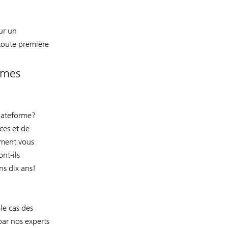
ur un
 toute première
ormes
plateforme?
ces et de
mment vous
nt-ils
ns dix ans!
le cas des
par nos experts