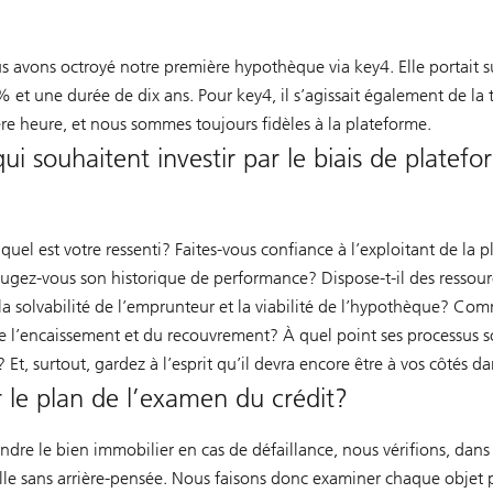
us avons octroyé notre première hypothèque via key4. Elle portait s
 et une durée de dix ans. Pour key4, il s’agissait également de la
 heure, et nous sommes toujours fidèles à la plateforme.
ui souhaitent investir par le biais de platef
uel est votre ressenti? Faites-vous confiance à l’exploitant de la 
ugez-vous son historique de performance? Dispose-t-il des ressour
 la solvabilité de l’emprunteur et la viabilité de l’hypothèque? Co
 de l’encaissement et du recouvrement? À quel point ses processus so
Et, surtout, gardez à l’esprit qu’il devra encore être à vos côtés da
 le plan de l’examen du crédit?
re le bien immobilier en cas de défaillance, nous vérifions, dans 
uille sans arrière-pensée. Nous faisons donc examiner chaque objet 