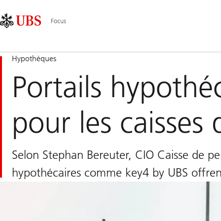
Skip
Content
Navigation
Links
Area
principale
Focus
Hypothèques
Portails hypothéc
pour les caisses
Selon Stephan Bereuter, CIO Caisse de pen
hypothécaires comme key4 by UBS offrent-