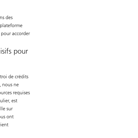
ins des
 plateforme
e pour accorder
isifs pour
roi de crédits
n, nous ne
ources requises
lier, est
lle sur
ous ont
ient