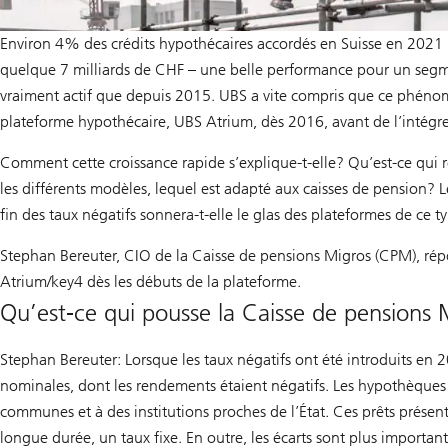
Environ 4% des crédits hypothécaires accordés en Suisse en 2021 l
quelque 7 milliards de CHF – une belle performance pour un segme
vraiment actif que depuis 2015. UBS a vite compris que ce phéno
plateforme hypothécaire, UBS Atrium, dès 2016, avant de l’intégr
Comment cette croissance rapide s’explique-t-elle? Qu’est-ce qui re
les différents modèles, lequel est adapté aux caisses de pension? Le
fin des taux négatifs sonnera-t-elle le glas des plateformes de ce t
Stephan Bereuter, CIO de la Caisse de pensions Migros (CPM), répon
Atrium/key4 dès les débuts de la plateforme.
Qu’est-ce qui pousse la Caisse de pensions 
Stephan Bereuter: Lorsque les taux négatifs ont été introduits e
nominales, dont les rendements étaient négatifs. Les hypothèques 
communes et à des institutions proches de l’État. Ces prêts prése
longue durée, un taux fixe. En outre, les écarts sont plus importan