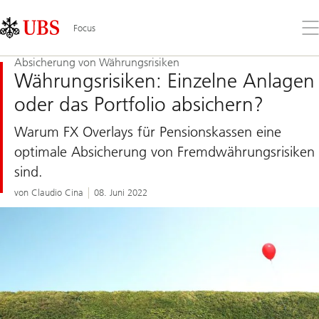
Skip
Content
Links
Area
Öff
Focus
Sie
da
Absicherung von Währungsrisiken
Me
Währungsrisiken: Einzelne Anlagen
oder das Portfolio absichern?
Warum FX Overlays für Pensionskassen eine
optimale Absicherung von Fremdwährungsrisiken
sind.
von Claudio Cina
08. Juni 2022