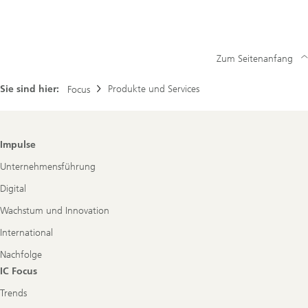
Anleger
Zum Seitenanfang
Sie sind hier:
Produkte und Services
Focus
Footer
Impulse
Navigation
Unternehmensführung
Digital
Wachstum und Innovation
International
Nachfolge
IC Focus
Trends