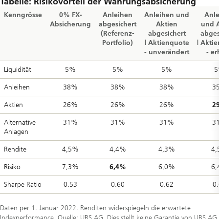
Tabelle: Risikovorteil der Währungsabsicherung
Kenngrösse
0% FX-
Anleihen
Anleihen und
Anl
Absicherung
abgesichert
Aktien
und 
(Referenz-
abgesichert
abges
Portfolio)
| Aktienquote
| Akti
- unverändert
- e
Liquidität
5%
5%
5%
Anleihen
38%
38%
38%
3
Aktien
26%
26%
26%
2
Alternative
31%
31%
31%
3
Anlagen
Rendite
4,5%
4,4%
4,3%
4
Risiko
7,3%
6,4%
6,0%
6
Sharpe Ratio
0.53
0.60
0.62
0
Daten per 1. Januar 2022. Renditen widerspiegeln die erwartete
Indexperformance. Quelle: UBS AG. Dies stellt keine Garantie von UBS AG