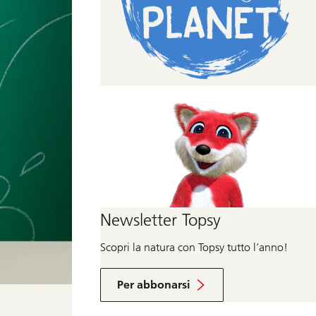
Newsletter Topsy
Scopri la natura con Topsy tutto l’anno!
C
i
Per abbonarsi
r
c