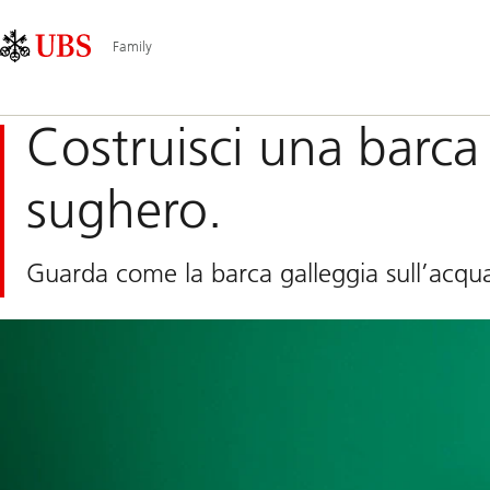
Skip
Content
Navigazione
Links
Area
principale
Family
Costruisci una barca 
sughero.
Guarda come la barca galleggia sull’acqua