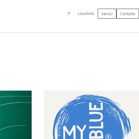
Navigazione
IT
Locations
Servizi
Contatto
principale
Über
Startseite
-
MYBLUEPLANET