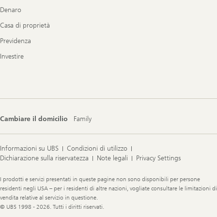
Denaro
Casa di proprietà
Previdenza
Investire
Cambiare il domicilio
Family
Informazioni su UBS
Condizioni di utilizzo
Dichiarazione sulla riservatezza
Note legali
Privacy Settings
Legal
I prodotti e servizi presentati in queste pagine non sono disponibili per persone
Information
residenti negli USA – per i residenti di altre nazioni, vogliate consultare le limitazioni di
vendita relative al servizio in questione.
© UBS 1998 - 2026. Tutti i diritti riservati.