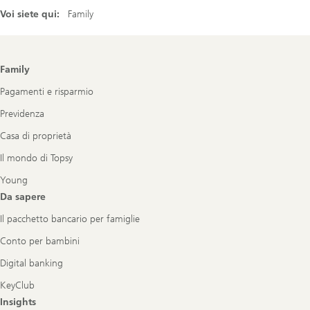
Voi siete qui:
Family
Footer
Family
Navigation
Pagamenti e risparmio
Previdenza
Casa di proprietà
Il mondo di Topsy
Young
Da sapere
Il pacchetto bancario per famiglie
Conto per bambini
Digital banking
KeyClub
Insights