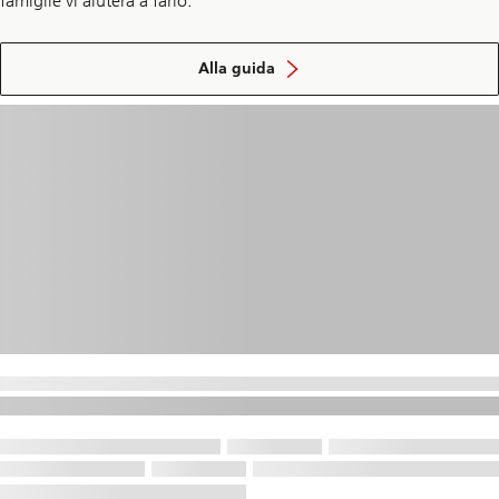
famiglie vi aiuterà a farlo.
sull’
educazione
Alla guida
finanziaria