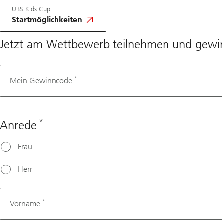
Homepage
UBS Kids Cup
UBS
Kids
Startmöglichkeiten
Cup
Jetzt am Wettbewerb teilnehmen und gew
*
Fax number
Mein Gewinncode
*
Anrede
Frau
Herr
*
Vorname