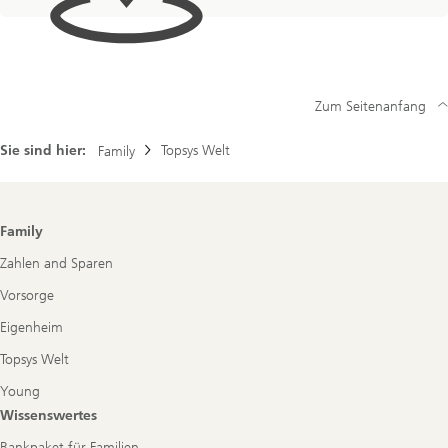
Zum Seitenanfang
Sie sind hier:
Topsys Welt
Family
Footer
Family
Navigation
Zahlen and Sparen
Vorsorge
Eigenheim
Topsys Welt
Young
Wissenswertes
Bankpaket für Familien