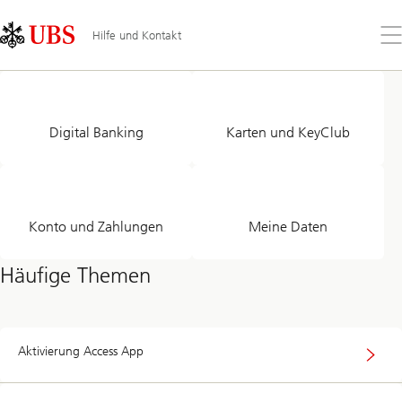
Skip
Content
Links
Area
Öff
Hilfe und Kontakt
Sie
da
Wie
Me
können
wir
helfen?
Digital Banking
Karten und KeyClub
Konto und Zahlungen
Meine Daten
Häufige Themen
Aktivierung Access App