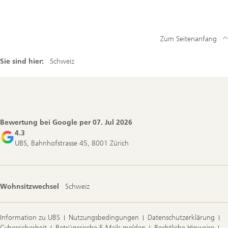
Zum Seitenanfang
Sie sind hier:
Schweiz
Footer
Navigation
Bewertung bei Google per
07. Jul 2026
4.3
UBS, Bahnhofstrasse 45, 8001 Zürich
Wohnsitzwechsel
Schweiz
Information zu UBS
Nutzungsbedingungen
Datenschutzerklärung
Cybersicherheit
Betrügerische E-Mails melden
Rechtliche Hinweise